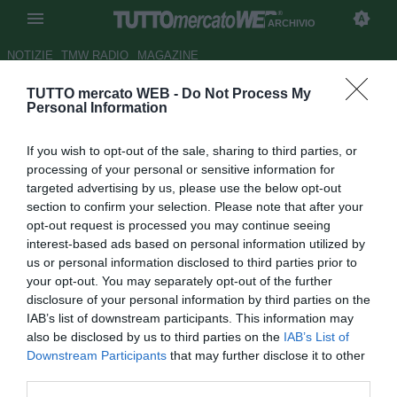
ARCHIVIO
NOTIZIE
TMW RADIO
MAGAZINE
Copyright
TUTTO mercato WEB -
Do Not Process My
Personal Information
Articolo 65 della Legge n.633 del 22 aprile 1941: "Gli
If you wish to opt-out of the sale, sharing to third parties, or
articoli di attualità, di carattere economico, religioso,
processing of your personal or sensitive information for
pubblicati nelle riviste o giornali, possono essere
targeted advertising by us, please use the below opt-out
liberamente riprodotti in altre riviste o giornali (...) se la
section to confirm your selection. Please note that after your
riproduzione non è stata espressamente riservata,
opt-out request is processed you may continue seeing
purch&eacuta; si indichino la rivista o il giornale da cui
interest-based ads based on personal information utilized by
sono tratti, la data e il numero di detta rivista o giornale e il
us or personal information disclosed to third parties prior to
your opt-out. You may separately opt-out of the further
nome dell'autore, se l'articolo è firmato".
disclosure of your personal information by third parties on the
TUTTOmercatoWEB
è una testata regolarmente
IAB’s list of downstream participants. This information may
registrata, pertanto è ammessa la riproduzione del
also be disclosed by us to third parties on the
IAB’s List of
materiale presente in queste pagine purché siano
Downstream Participants
that may further disclose it to other
chiaramente indicati la provenienza
third parties.
(www.tuttomercatoweb.com) e, là dove indicato, l'autore.