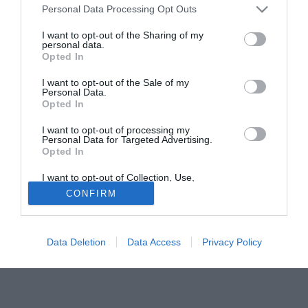
Personal Data Processing Opt Outs
I want to opt-out of the Sharing of my
personal data.
Opted In
I want to opt-out of the Sale of my
Personal Data.
Opted In
I want to opt-out of processing my
Personal Data for Targeted Advertising.
Opted In
I want to opt-out of Collection, Use,
Retention, Sale, and/or Sharing of my
CONFIRM
Personal Data that Is Unrelated with the
Purposes for which it was collected.
Opted Out
Data Deletion
Data Access
Privacy Policy