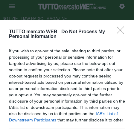
ARCHIVIO
NOTIZIE
TMW RADIO
MAGAZINE
TUTTO mercato WEB -
Do Not Process My
Agnelli parla del mercato Juve
Personal Information
Autore Germano D'Ambrosio
If you wish to opt-out of the sale, sharing to third parties, or
16.12.2001 21:31
2001
processing of your personal or sensitive information for
vedi letture
targeted advertising by us, please use the below opt-out
section to confirm your selection. Please note that after your
opt-out request is processed you may continue seeing
interest-based ads based on personal information utilized by
us or personal information disclosed to third parties prior to
your opt-out. You may separately opt-out of the further
disclosure of your personal information by third parties on the
IAB’s list of downstream participants. This information may
Il presidentissimo juventino Giovanni Agnelli, quest'oggi
also be disclosed by us to third parties on the
IAB’s List of
presente al Delle Alpi, ha commentato la situazione del
Downstream Participants
that may further disclose it to other
mercato bianconero, che a dispetto delle sue dichiarazioni
third parties.
sicuramente si infiammerà a Gennaio. "Non credo che