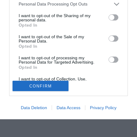
arrivino altri giocatori. Muzzi è un giocatore di cui ho sentito
Personal Data Processing Opt Outs
parlare ma non lo conosco bene, non posso dare un
I want to opt-out of the Sharing of my
giudizio. Tra un attaccante e un trequartista credo che
personal data.
Opted In
servirebbe di più un attaccante, ma per la verità non credo
che arrivi".
I want to opt-out of the Sale of my
Personal Data.
Opted In
Tutte le partite di Serie A della tua squadra. Attiva l’Offerta di
TIMVISION con DAZN!
I want to opt-out of processing my
Personal Data for Targeted Advertising.
Opted In
I want to opt-out of Collection, Use,
Retention, Sale, and/or Sharing of my
CONFIRM
Personal Data that Is Unrelated with the
Purposes for which it was collected.
Opted Out
Data Deletion
Data Access
Privacy Policy