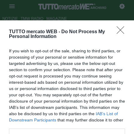
ARCHIVIO
NOTIZIE
TMW RADIO
MAGAZINE
TUTTO mercato WEB -
Do Not Process My
Inter: parlano Giggs e
Personal Information
Maccarone
If you wish to opt-out of the sale, sharing to third parties, or
Autore Germano D'Ambrosio
processing of your personal or sensitive information for
30.12.2002 21:40
2002
targeted advertising by us, please use the below opt-out
vedi letture
section to confirm your selection. Please note that after your
opt-out request is processed you may continue seeing
interest-based ads based on personal information utilized by
us or personal information disclosed to third parties prior to
your opt-out. You may separately opt-out of the further
disclosure of your personal information by third parties on the
IAB’s list of downstream participants. This information may
also be disclosed by us to third parties on the
IAB’s List of
Le dichiarazioni di Oriali riguardanti Ryan Giggs sono
Downstream Participants
that may further disclose it to other
giunte all’orecchio dello stesso giocatore, il quale ieri ha
third parties.
dichiarato: “Vedere il proprio nome associato a quello di