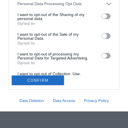
Personal Data Processing Opt Outs
una grande squadra è sempre un piacere. Ma queste sono
solo parole, e non fatti. L’anno scorso ho firmato un
I want to opt-out of the Sharing of my
personal data.
contratto con il Manchester fino al 2006. Credo quindi che
Opted In
finiro’ la mia carriera allo United”. Il giocatore tuttavia ha
aggiunto: “Qui al Manchester non c’è spazio per i
I want to opt-out of the Sale of my
Personal Data.
sentimenti. Se l’allenatore per il bene della squadra decide
Opted In
di vendere un giocatore, lo fa”. Intanto giungono reazioni
anche da parte di Massimo Maccarone: molti media nei
I want to opt-out of processing my
Personal Data for Targeted Advertising.
giorni scorsi hanno parlato di un interessamento dell’Inter,
Opted In
oltre che di Juve e Barcellona, nei suoi confronti.
I want to opt-out of Collection, Use,
Retention, Sale, and/or Sharing of my
CONFIRM
Personal Data that Is Unrelated with the
Purposes for which it was collected.
Opted Out
Data Deletion
Data Access
Privacy Policy