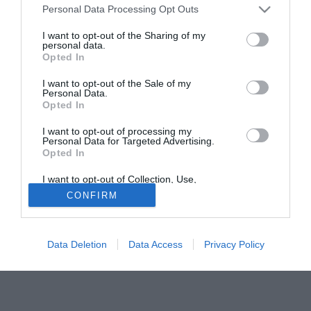
Personal Data Processing Opt Outs
Villarreal, dei Rangers Glasgow e soprattutto del
Tottenham. Lo ha ammesso lo stesso giocatore in una
I want to opt-out of the Sharing of my
personal data.
recente intervista a un portale spagnolo, in cui si
Opted In
dichiarava lusingato dalle attenzioni di questi grossi club
europei e in particolare del fatto che alcuni club si fossero
I want to opt-out of the Sale of my
Personal Data.
mossi in prima persona mandando degli osservatori in
Opted In
Catalunya per vedere il giocatore in campo con la maglia
della seconda squadra di Barcellona. ”Non ho ancora
I want to opt-out of processing my
Personal Data for Targeted Advertising.
deciso nulla sul mio futuro, ho 29 anni e quindi posso
Opted In
decidere con calma in base alle richieste e alle ambizioni
I want to opt-out of Collection, Use,
dei club che mi cercano.
Retention, Sale, and/or Sharing of my
CONFIRM
Personal Data that Is Unrelated with the
Purposes for which it was collected.
Opted Out
Data Deletion
Data Access
Privacy Policy