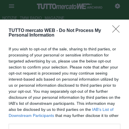
ARCHIVIO
NOTIZIE
TMW RADIO
MAGAZINE
TUTTO mercato WEB -
Do Not Process My
Costantin Galca richiestissimo
Personal Information
sul mercato
If you wish to opt-out of the sale, sharing to third parties, or
Autore Giuseppe Alaimo
processing of your personal or sensitive information for
18.04.2001 14:49
2001
targeted advertising by us, please use the below opt-out
vedi letture
section to confirm your selection. Please note that after your
opt-out request is processed you may continue seeing
interest-based ads based on personal information utilized by
us or personal information disclosed to third parties prior to
your opt-out. You may separately opt-out of the further
disclosure of your personal information by third parties on the
IAB’s list of downstream participants. This information may
also be disclosed by us to third parties on the
IAB’s List of
Costantin Galca, il centrocampista rumeno in forza
Downstream Participants
that may further disclose it to other
all’Espanyol, e che ha già fatto sapere dio non voler
third parties.
restare un’altra stagione a Barcellona, è nel mirino del