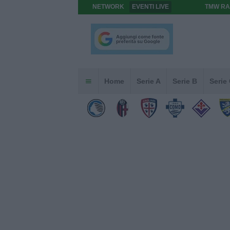
NETWORK
EVENTI LIVE
TMW RA
Home
Serie A
Serie B
Serie