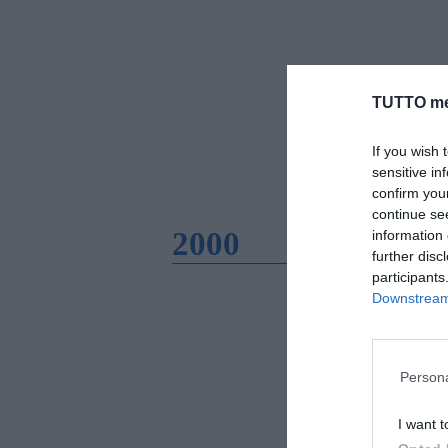
TUTTO me
If you wish 
sensitive in
confirm you
continue se
2000
information 
further disc
participants
Downstream 
Persona
I want t