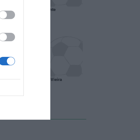
 il Marsiglia senza presidente
o ipotesi scambio Davids-Vieira