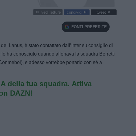
condividi
tweet
vedi letture
FONTI PREFERITE
l Lanus, è stato contattato dall’Inter su consiglio di
o lo ha conosciuto quando allenava la squadra Berretti
Conmebol), e adesso vorrebbe portarlo con sé a
e A della tua squadra. Attiva
con DAZN!