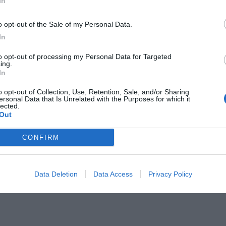
In
Il Rayo Vallecano spinge per Zamorano
Francia,
o opt-out of the Sale of my Personal Data.
In
to opt-out of processing my Personal Data for Targeted
ing.
In
o opt-out of Collection, Use, Retention, Sale, and/or Sharing
ersonal Data that Is Unrelated with the Purposes for which it
lected.
Out
Wiltord vuole giocare
A gennai
CONFIRM
Data Deletion
Data Access
Privacy Policy