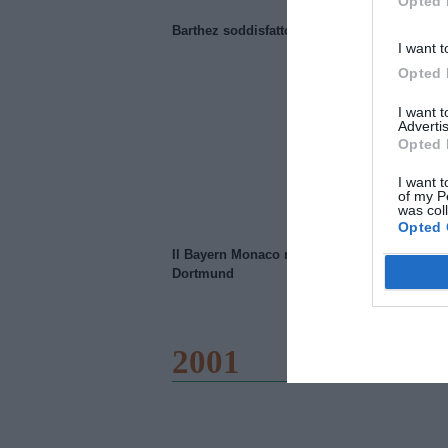
Opted 
Barthez soddisfatto del Manchester United
I want t
Opted 
I want 
Advertis
Opted 
I want t
of my P
was col
Opted 
Il Bayern Monaco ridimensiona il Borussia
Dortmund
2001