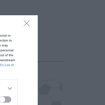
sonal or
ection to
ou may
 personal
out of the
 downstream
B’s List of