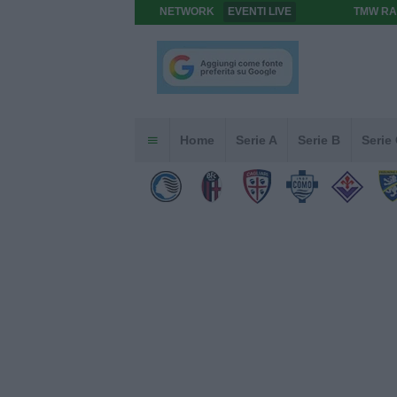
NETWORK
EVENTI LIVE
TMW RA
Home
Serie A
Serie B
Serie