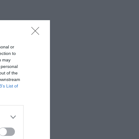
sonal or
ection to
ou may
 personal
out of the
 downstream
B’s List of