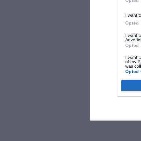
Opted 
I want t
Opted 
I want 
Advertis
Opted 
I want t
of my P
was col
Opted 