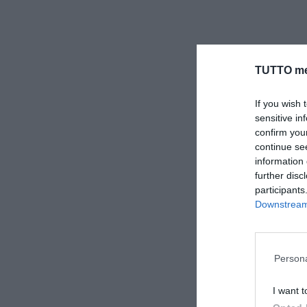
TUTTO me
If you wish 
sensitive in
confirm you
continue se
information 
further disc
participants
Downstream 
Persona
I want t