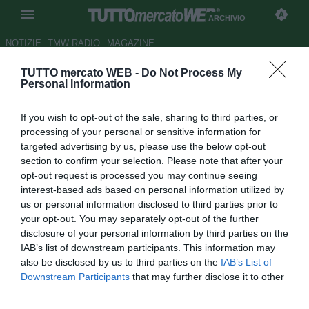
ARCHIVIO
NOTIZIE
TMW RADIO
MAGAZINE
TUTTO mercato WEB -
Do Not Process My
Il Napoli prepara gli ultimi colpi
Personal Information
Autore Alessio Calfapietra
If you wish to opt-out of the sale, sharing to third parties, or
28.01.2004 11:56
2004
processing of your personal or sensitive information for
vedi letture
targeted advertising by us, please use the below opt-out
section to confirm your selection. Please note that after your
opt-out request is processed you may continue seeing
interest-based ads based on personal information utilized by
us or personal information disclosed to third parties prior to
your opt-out. You may separately opt-out of the further
disclosure of your personal information by third parties on the
IAB’s list of downstream participants. This information may
A fronte di una situazione in classifica a dir poco
also be disclosed by us to third parties on the
IAB’s List of
allarmante, la società cerca di porre rimedio agli errori
Downstream Participants
that may further disclose it to other
compiuti in sede di calciomercato estivo. Già arrivati
third parties.
Perovic e Martinez, autori di buone prestazioni nelle loro