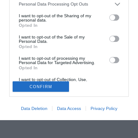
prime esibizioni azzurre, si cerca negli ultimi tre giorni di
Personal Data Processing Opt Outs
concretizzare le molte idee affacciatesi nel tempo.
I want to opt-out of the Sharing of my
Bisognerà innanzitutto districare la questione Spinesi: fuori
personal data.
Opted In
rosa nel Bari, ha accettato senza indugi l'offerta di Perinetti
e la sua ormai ex squadra è assolutamente disponibile a
I want to opt-out of the Sale of my
trattarne la cessione, visto che perderebbe comunque il
Personal Data.
Opted In
giocatore a Giugno. Si è trovata un'intesa sul prezzo,
400.000 euro, reperibili dalla vendita al Messina del
I want to opt-out of processing my
deludente Zanini.
Personal Data for Targeted Advertising.
Opted In
I want to opt-out of Collection, Use,
Retention, Sale, and/or Sharing of my
CONFIRM
Personal Data that Is Unrelated with the
Purposes for which it was collected.
Opted Out
Data Deletion
Data Access
Privacy Policy