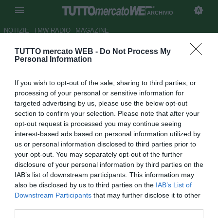
ARCHIVIO
NOTIZIE
TMW RADIO
MAGAZINE
TUTTO mercato WEB -
Do Not Process My
L'Athletic Bilbao blinda Yeste
Personal Information
Autore Cristiano Cinacchio
If you wish to opt-out of the sale, sharing to third parties, or
03.08.2005 09:55
2005
processing of your personal or sensitive information for
vedi letture
targeted advertising by us, please use the below opt-out
section to confirm your selection. Please note that after your
opt-out request is processed you may continue seeing
interest-based ads based on personal information utilized by
us or personal information disclosed to third parties prior to
your opt-out. You may separately opt-out of the further
disclosure of your personal information by third parties on the
IAB’s list of downstream participants. This information may
La dirigenza basca, preoccupata dall'interessamento del
also be disclosed by us to third parties on the
IAB’s List of
Barcellona, blinda il suo talentino
Downstream Participants
that may further disclose it to other
third parties.
Dopo aver perso Del Horno, passato al Chelsea, ed