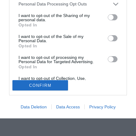
Ezquerro, passato al Barcellona, l'Athletic Bilbao si cautela
Personal Data Processing Opt Outs
e blinda il suo giocatore di maggior talento.
I want to opt-out of the Sharing of my
Francisco Javier Yeste, trequartista basco di 23 anni
personal data.
Opted In
stabilmente nel giro della nazionale spagnola, ha firmato
un contratto fino al 2010 con una clausola di rescissione di
I want to opt-out of the Sale of my
30 milioni di euro.
Personal Data.
Opted In
Yeste nei giorni scorsi era stato oggetto di apprezzamenti
da parte dell'allenatore del Barcellona Rijkaard, al quale
I want to opt-out of processing my
Personal Data for Targeted Advertising.
l'anno scorso il trequartista basco segnò un gran gol con
Opted In
un sinistro al volo da 30 metri.
I want to opt-out of Collection, Use,
Retention, Sale, and/or Sharing of my
CONFIRM
Personal Data that Is Unrelated with the
Purposes for which it was collected.
Opted Out
Data Deletion
Data Access
Privacy Policy