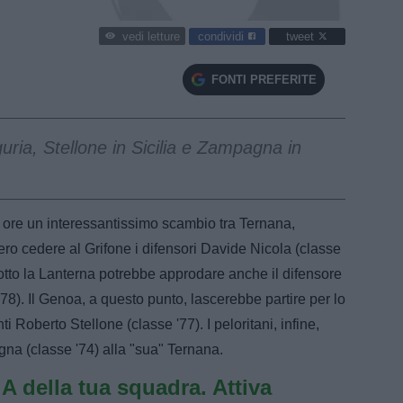
condividi
tweet
vedi letture
FONTI PREFERITE
guria, Stellone in Sicilia e Zampagna in
 ore un interessantissimo scambio tra Ternana,
ro cedere al Grifone i difensori Davide Nicola (classe
otto la Lanterna potrebbe approdare anche il difensore
78). Il Genoa, a questo punto, lascerebbe partire per lo
ti Roberto Stellone (classe '77). I peloritani, infine,
na (classe '74) alla "sua" Ternana.
e A della tua squadra. Attiva