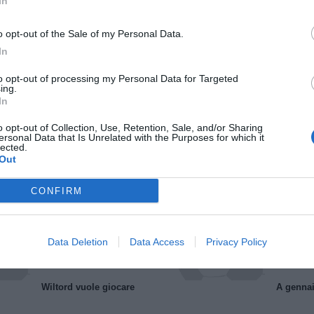
In
o opt-out of the Sale of my Personal Data.
In
to opt-out of processing my Personal Data for Targeted
ing.
In
o opt-out of Collection, Use, Retention, Sale, and/or Sharing
Il Rayo Vallecano spinge per Zamorano
Francia,
ersonal Data that Is Unrelated with the Purposes for which it
lected.
Out
CONFIRM
Data Deletion
Data Access
Privacy Policy
Wiltord vuole giocare
A gennai