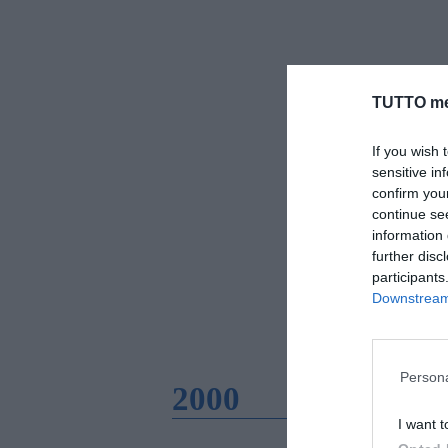
TUTTO me
If you wish 
sensitive in
confirm you
continue se
information 
further disc
participants
Downstream 
Persona
2000
I want t