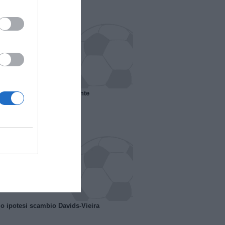
 il Marsiglia senza presidente
o ipotesi scambio Davids-Vieira