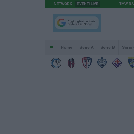
NETWORK
EVENTI LIVE
TMW RA
Home
Serie A
Serie B
Serie