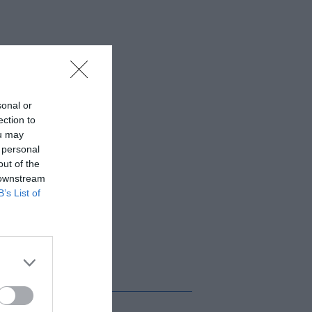
sonal or
ection to
ou may
 personal
out of the
 downstream
B’s List of