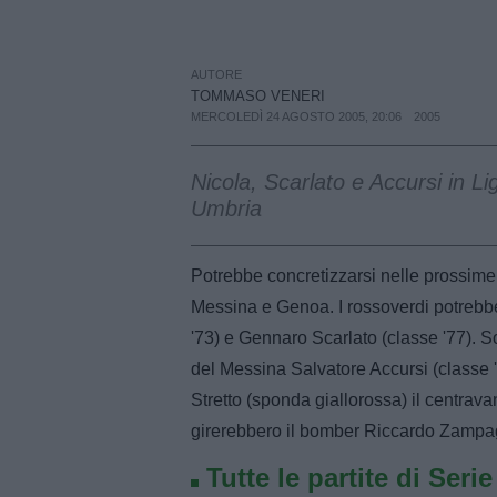
AUTORE
TOMMASO VENERI
MERCOLEDÌ 24 AGOSTO 2005, 20:06
2005
Nicola, Scarlato e Accursi in Li
Umbria
Potrebbe concretizzarsi nelle prossime
Messina e Genoa. I rossoverdi potrebbe
'73) e Gennaro Scarlato (classe '77). S
del Messina Salvatore Accursi (classe '
Stretto (sponda giallorossa) il centravan
girerebbero il bomber Riccardo Zampag
Tutte le partite di Seri