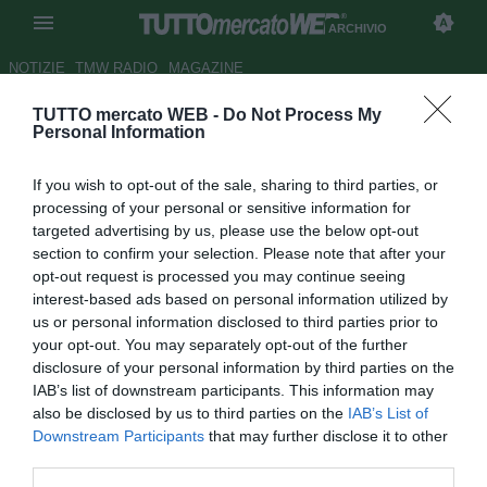
ARCHIVIO
NOTIZIE
TMW RADIO
MAGAZINE
TUTTO mercato WEB -
Do Not Process My
"Sono contento di essere
Personal Information
rimasto ad Udine. La
If you wish to opt-out of the sale, sharing to third parties, or
Champions mi aiuterà a
processing of your personal or sensitive information for
conquistare i mondiali"
targeted advertising by us, please use the below opt-out
section to confirm your selection. Please note that after your
Autore Alessio Calfapietra
opt-out request is processed you may continue seeing
23.09.2005 13:41
2005
interest-based ads based on personal information utilized by
vedi letture
us or personal information disclosed to third parties prior to
your opt-out. You may separately opt-out of the further
disclosure of your personal information by third parties on the
IAB’s list of downstream participants. This information may
also be disclosed by us to third parties on the
IAB’s List of
Downstream Participants
that may further disclose it to other
third parties.