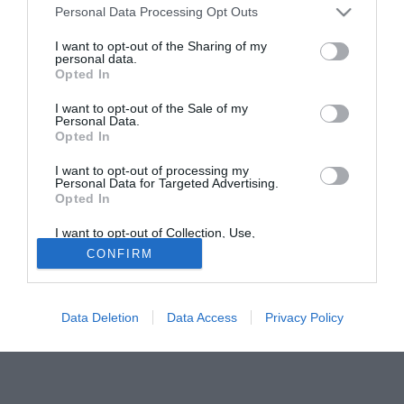
Nemmeno tre settimane fa Vincenzo professava tutta la
Personal Data Processing Opt Outs
sua felicità per essere ancora un giocatore dell'Udinese.
I want to opt-out of the Sharing of my
Le sirene della Fiorentina e del Barcellona, diceva, non lo
personal data.
Opted In
interessavano. Infatti è stato messo fuori rosa esattamente
perchè quelle sirene non lo interessavano e perchè voleva
I want to opt-out of the Sale of my
indossare la maglia bianconera ancora a lungo. Forse
Personal Data.
Opted In
quella della Juventus: fatto sta che la Champions sarà un
ottimo trampolino di lancio per la nazionale, ma per gli
I want to opt-out of processing my
europei del 2008, visto che quest'anno non potrà più
Personal Data for Targeted Advertising.
Opted In
essere iscritto negli elenchi...
I want to opt-out of Collection, Use,
Retention, Sale, and/or Sharing of my
Tutte le partite di Serie A della tua squadra. Attiva l’Offerta di
CONFIRM
Personal Data that Is Unrelated with the
TIMVISION con DAZN!
Purposes for which it was collected.
Opted Out
Data Deletion
Data Access
Privacy Policy