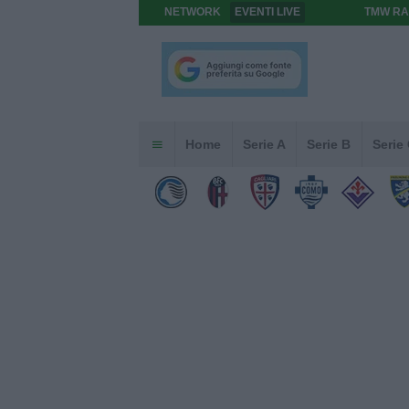
NETWORK
EVENTI LIVE
TMW RA
Home
Serie A
Serie B
Serie