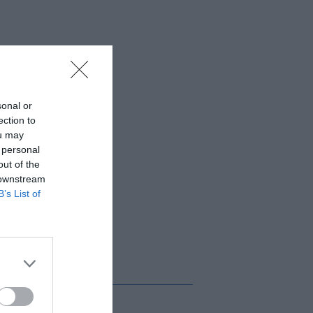
sonal or
ection to
ou may
 personal
out of the
 downstream
B’s List of