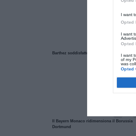
Opted 
I want t
Opted 
I want 
Advertis
Opted 
Barthez soddisfatto del Manchester United
I want t
of my P
was col
Opted 
Il Bayern Monaco ridimensiona il Borussia
Dortmund