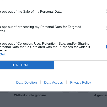
In
o opt-out of the Sale of my Personal Data.
In
to opt-out of processing my Personal Data for Targeted
ing.
In
Il Rayo Vallecano spinge per Zamorano
Francia,
o opt-out of Collection, Use, Retention, Sale, and/or Sharing
ersonal Data that Is Unrelated with the Purposes for which it
lected.
Out
CONFIRM
Data Deletion
Data Access
Privacy Policy
Wiltord vuole giocare
A gennai