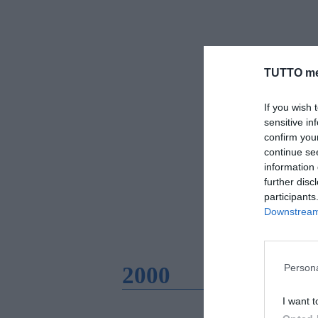
TUTTO me
If you wish 
sensitive in
confirm you
continue se
information 
further disc
participants
Downstream 
2000
Persona
I want t