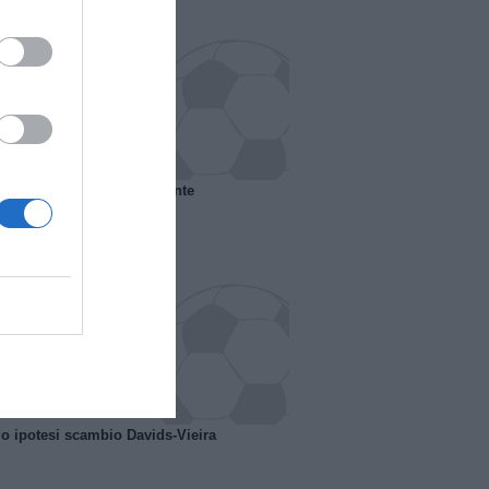
 il Marsiglia senza presidente
o ipotesi scambio Davids-Vieira