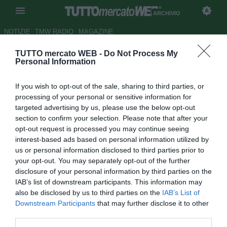
ARCHIVIO
NOTIZIE
TMW RADIO
MAGAZINE
TUTTO mercato WEB -
Do Not Process My
Carlo Muraro: "Per l'Inter
Personal Information
giusto cedere Adriano"
If you wish to opt-out of the sale, sharing to third parties, or
Autore Appi .
processing of your personal or sensitive information for
18.11.2006 08:03
2006
targeted advertising by us, please use the below opt-out
vedi letture
section to confirm your selection. Please note that after your
opt-out request is processed you may continue seeing
interest-based ads based on personal information utilized by
us or personal information disclosed to third parties prior to
your opt-out. You may separately opt-out of the further
disclosure of your personal information by third parties on the
IAB’s list of downstream participants. This information may
also be disclosed by us to third parties on the
IAB’s List of
Protagonista del quattro a zero che rese grande l'Inter
Downstream Participants
that may further disclose it to other
contro la Juventus, quando in panchina, era il piglio
third parties.
autoritario, e mai deleterio, di Bersellini a guidare il