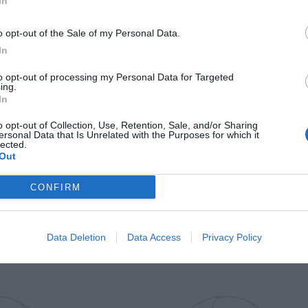
In
Il Rayo Vallecano spinge per Zamorano
Francia,
o opt-out of the Sale of my Personal Data.
In
to opt-out of processing my Personal Data for Targeted
ing.
In
o opt-out of Collection, Use, Retention, Sale, and/or Sharing
ersonal Data that Is Unrelated with the Purposes for which it
lected.
Out
Wiltord vuole giocare
A gennai
CONFIRM
Data Deletion
Data Access
Privacy Policy