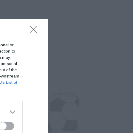
sonal or
ection to
ou may
 personal
out of the
 downstream
B’s List of