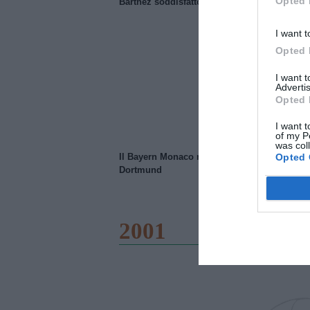
Opted 
Barthez soddisfatto del Manchester United
I want t
Opted 
I want 
Advertis
Opted 
I want t
of my P
was col
Opted 
Il Bayern Monaco ridimensiona il Borussia
Dortmund
2001