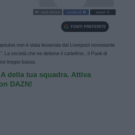
condividi
tweet
vedi letture
FONTI PREFERITE
poulos non è stata tesserata dal Liverpool nonostante
. La società che ne detiene il cartellino , il Paok di
lesi troppo bassa.
e A della tua squadra. Attiva
con DAZN!