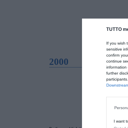
TUTTO me
If you wish 
sensitive in
confirm you
2000
continue se
information 
further disc
participants
Downstream 
Persona
I want t