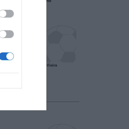
 il Marsiglia senza presidente
o ipotesi scambio Davids-Vieira