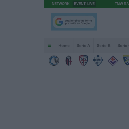
NETWORK
EVENTI LIVE
TMW RA
Home
Serie A
Serie B
Serie