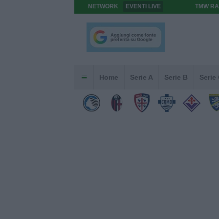
NETWORK
EVENTI LIVE
TMW RA
Home
Serie A
Serie B
Serie