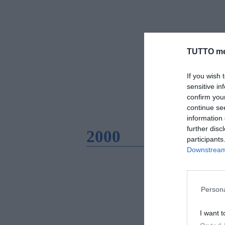
TUTTO me
If you wish 
sensitive in
confirm you
continue se
information 
further disc
2000
participants
Downstream 
Persona
I want t