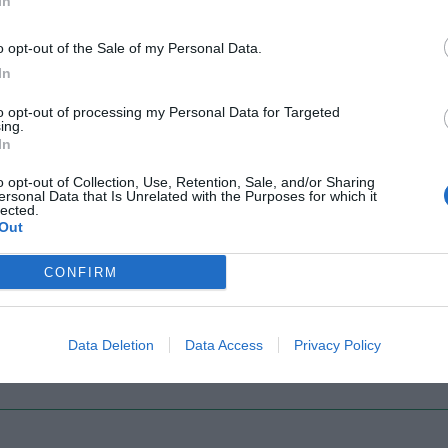
In
o opt-out of the Sale of my Personal Data.
Il Rayo Vallecano spinge per Zamorano
Francia,
In
to opt-out of processing my Personal Data for Targeted
ing.
In
o opt-out of Collection, Use, Retention, Sale, and/or Sharing
ersonal Data that Is Unrelated with the Purposes for which it
lected.
Out
CONFIRM
Wiltord vuole giocare
A gennai
Data Deletion
Data Access
Privacy Policy