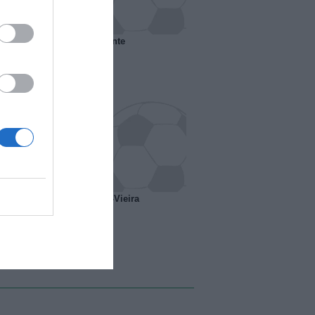
 il Marsiglia senza presidente
o ipotesi scambio Davids-Vieira