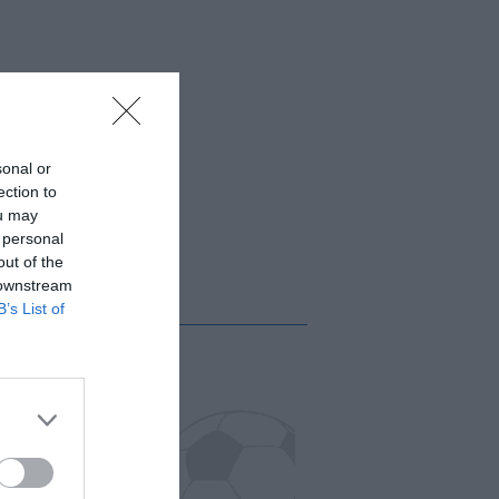
sonal or
ection to
ou may
 personal
out of the
 downstream
B’s List of