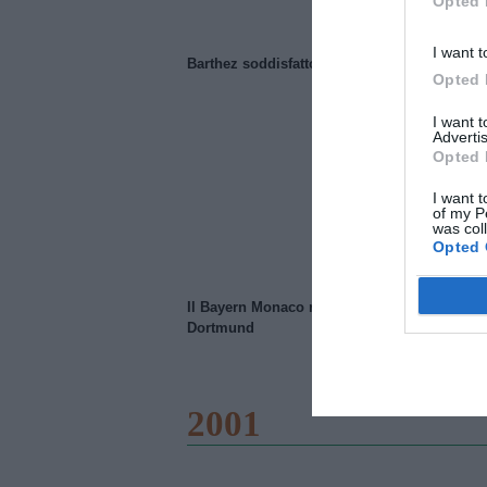
Opted 
I want t
Barthez soddisfatto del Manchester United
Opted 
I want 
Advertis
Opted 
I want t
of my P
was col
Opted 
Il Bayern Monaco ridimensiona il Borussia
Dortmund
2001