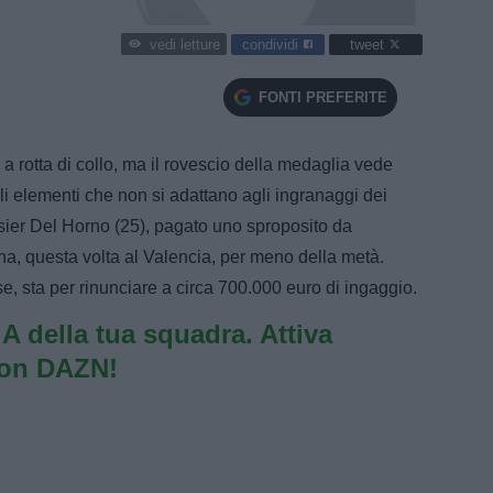
condividi
tweet
vedi letture
FONTI PREFERITE
 rotta di collo, ma il rovescio della medaglia vede
 elementi che non si adattano agli ingranaggi dei
Asier Del Horno (25), pagato uno sproposito da
a, questa volta al Valencia, per meno della metà.
e, sta per rinunciare a circa 700.000 euro di ingaggio.
e A della tua squadra. Attiva
con DAZN!