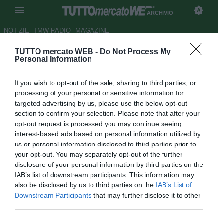
ARCHIVIO
NOTIZIE
TMW RADIO
MAGAZINE
TUTTO mercato WEB -
Do Not Process My
Fiorentina: i Della Valle saranno
Personal Information
interrogati mercoledì.
If you wish to opt-out of the sale, sharing to third parties, or
Autore Appi .
processing of your personal or sensitive information for
04.07.2006 09:52
2006
targeted advertising by us, please use the below opt-out
vedi letture
section to confirm your selection. Please note that after your
opt-out request is processed you may continue seeing
interest-based ads based on personal information utilized by
us or personal information disclosed to third parties prior to
your opt-out. You may separately opt-out of the further
disclosure of your personal information by third parties on the
IAB’s list of downstream participants. This information may
also be disclosed by us to third parties on the
IAB’s List of
Downstream Participants
that may further disclose it to other
Esclusiva Violanews
third parties.