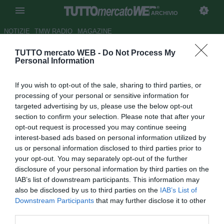
ARCHIVIO
NOTIZIE
TMW RADIO
MAGAZINE
TUTTO mercato WEB -
Do Not Process My
Fiorentina, Mutu: "L'intesa con
Personal Information
Toni è ok"
If you wish to opt-out of the sale, sharing to third parties, or
Autore Appi .
processing of your personal or sensitive information for
21.09.2006 18:46
2006
targeted advertising by us, please use the below opt-out
vedi letture
section to confirm your selection. Please note that after your
opt-out request is processed you may continue seeing
interest-based ads based on personal information utilized by
us or personal information disclosed to third parties prior to
your opt-out. You may separately opt-out of the further
disclosure of your personal information by third parties on the
IAB’s list of downstream participants. This information may
also be disclosed by us to third parties on the
IAB’s List of
E' Adrian Mutu il protagonista della sala stampa di oggi. Il
Downstream Participants
that may further disclose it to other
rumeno carica i compagni dopo la prima vittoria in
third parties.
campionato: "E' andata bene lo stesso, nonostante i falli