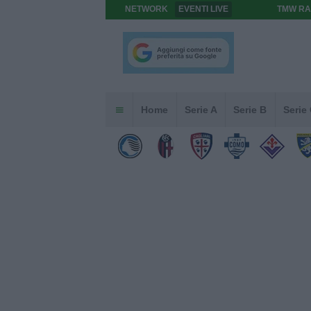
NETWORK
EVENTI LIVE
TMW RA
Home
Serie A
Serie B
Serie