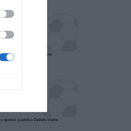
 il Marsiglia senza presidente
o ipotesi scambio Davids-Vieira