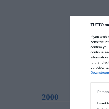
TUTTO me
If you wish 
sensitive in
confirm you
continue se
information 
further disc
participants
Downstream 
Persona
2000
I want t