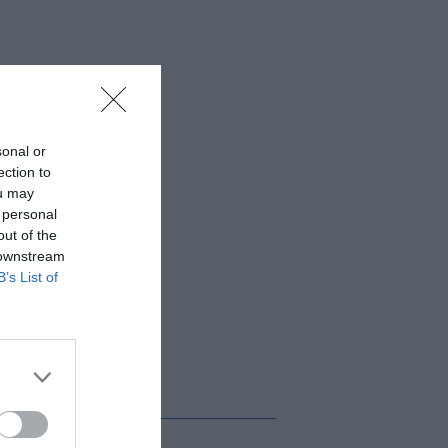
sonal or
ection to
ou may
 personal
out of the
 downstream
B’s List of