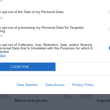
In
o opt-out of the Sale of my Personal Data.
In
to opt-out of processing my Personal Data for Targeted
ing.
In
o opt-out of Collection, Use, Retention, Sale, and/or Sharing
Il Rayo Vallecano spinge per Zamorano
Francia,
ersonal Data that Is Unrelated with the Purposes for which it
lected.
Out
CONFIRM
Data Deletion
Data Access
Privacy Policy
Wiltord vuole giocare
A gennai