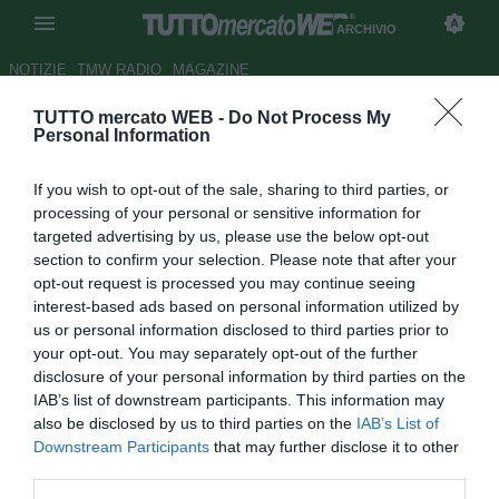
ARCHIVIO
NOTIZIE
TMW RADIO
MAGAZINE
TUTTO mercato WEB -
Do Not Process My
Il neo ascolano Pagliuca: "Il
Personal Information
Bologna mi ha scaricato"
If you wish to opt-out of the sale, sharing to third parties, or
Autore Alessio Calfapietra
processing of your personal or sensitive information for
13.07.2006 12:06
2006
targeted advertising by us, please use the below opt-out
vedi letture
section to confirm your selection. Please note that after your
opt-out request is processed you may continue seeing
interest-based ads based on personal information utilized by
us or personal information disclosed to third parties prior to
your opt-out. You may separately opt-out of the further
disclosure of your personal information by third parties on the
IAB’s list of downstream participants. This information may
also be disclosed by us to third parties on the
IAB’s List of
Downstream Participants
that may further disclose it to other
L'esperto portiere accusa anche Cazzola e mister Ulivieri
third parties.