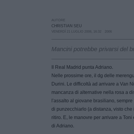
AUTORE
CHRISTIAN SEU
VENERDÌ 21 LUGLIO 2006, 16:32
2006
Mancini potrebbe privarsi del br
Il Real Madrid punta Adriano.
Nelle prossime ore, il dg delle merengue
Durini. Le difficoltà ad arrivare a Van N
mancanza di alternative nella rosa a di
l'assalto al giovane brasiliano, sempr
di punzecchiarlo (a distanza, visto che i
ritiro. E, le manovre per arrivare a Ton
di Adriano.