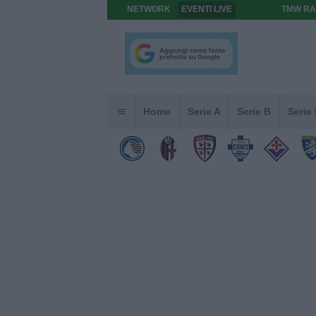
NETWORK
EVENTI LIVE
TMW RA
Home
Serie A
Serie B
Serie