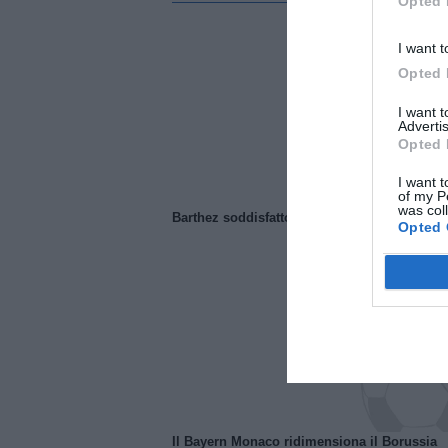
Opted 
I want t
Opted 
I want 
Advertis
Opted 
I want t
of my P
was col
Barthez soddisfatto del Manchester United
Opted 
Il Bayern Monaco ridimensiona il Borussia