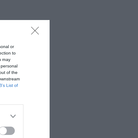
sonal or
ection to
ou may
 personal
out of the
 downstream
B’s List of