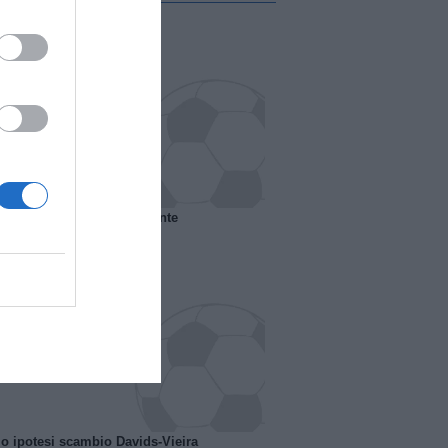
 il Marsiglia senza presidente
o ipotesi scambio Davids-Vieira