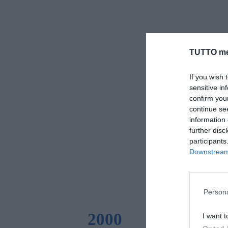
TUTTO me
If you wish 
sensitive in
confirm you
continue se
information 
further disc
participants
Downstream 
Persona
2000
I want t