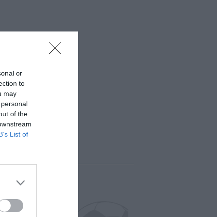
sonal or
ection to
ou may
 personal
out of the
 downstream
B’s List of