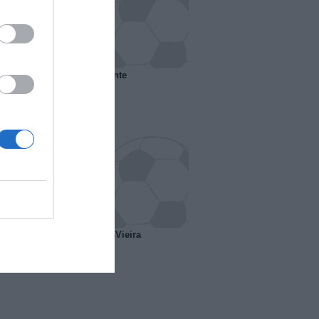
 il Marsiglia senza presidente
o ipotesi scambio Davids-Vieira