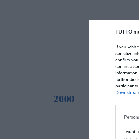
TUTTO me
If you wish 
sensitive in
confirm you
continue se
information 
further disc
participants
Downstream 
2000
Persona
I want t