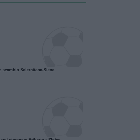
e scambio Salernitana-Siena
uol strappare Eriberto all'Inter