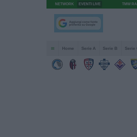
NETWORK
EVENTI LIVE
TMW RA
Home
Serie A
Serie B
Serie