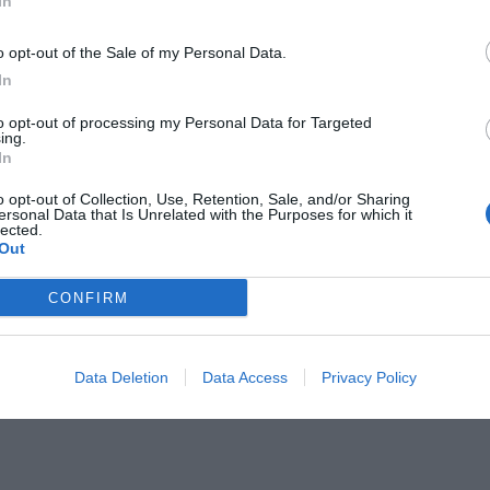
In
o opt-out of the Sale of my Personal Data.
In
Il Rayo Vallecano spinge per Zamorano
Francia,
to opt-out of processing my Personal Data for Targeted
ing.
In
o opt-out of Collection, Use, Retention, Sale, and/or Sharing
ersonal Data that Is Unrelated with the Purposes for which it
lected.
Out
CONFIRM
Wiltord vuole giocare
A gennai
Data Deletion
Data Access
Privacy Policy