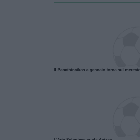
Il Panathinaikos a gennaio torna sul mercat
L'Aris Salonicco vuole Antzas