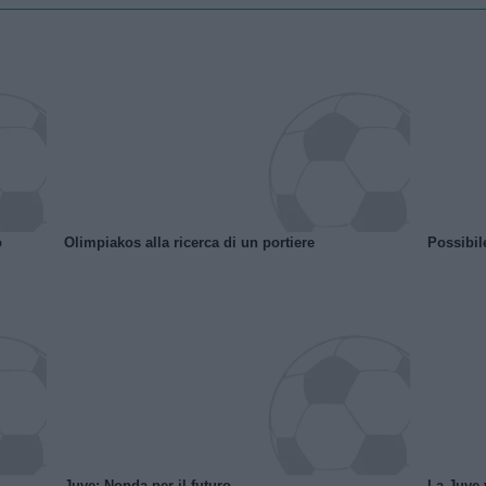
o
Olimpiakos alla ricerca di un portiere
Possibil
Juve: Nonda per il futuro
La Juve v