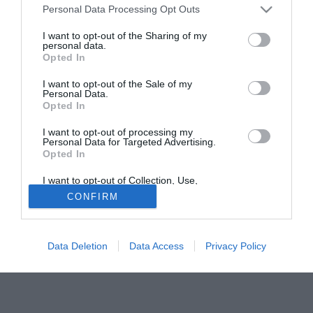
Personal Data Processing Opt Outs
anche vincere, e farlo con una squadra di stelle è facile,
ma al momento il Real gioca male. In Spagna piace che si
I want to opt-out of the Sharing of my
personal data.
giochi sempre al calcio. Questo Real vincerà tante partite
Opted In
per 1-0 o pareggerà 0-0 perchè la mentalità del tecnico è
difensiva. È un atteggiamento italiano, nel quale l'obiettivo
I want to opt-out of the Sale of my
Personal Data.
è non prendere gol".
Opted In
Tutte le partite di Serie A della tua squadra. Attiva l’Offerta di
I want to opt-out of processing my
Personal Data for Targeted Advertising.
TIMVISION con DAZN!
Opted In
I want to opt-out of Collection, Use,
Retention, Sale, and/or Sharing of my
CONFIRM
Personal Data that Is Unrelated with the
Purposes for which it was collected.
Opted Out
Data Deletion
Data Access
Privacy Policy