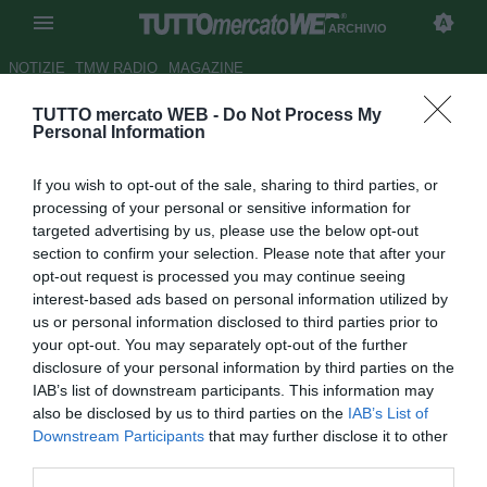
ARCHIVIO
NOTIZIE
TMW RADIO
MAGAZINE
TUTTO mercato WEB -
Do Not Process My
Liga: da Tacchinardi la prima
Personal Information
stilettata per Capello
If you wish to opt-out of the sale, sharing to third parties, or
Autore Maurizio Libriani
processing of your personal or sensitive information for
29.08.2006 16:26
2006
targeted advertising by us, please use the below opt-out
vedi letture
section to confirm your selection. Please note that after your
opt-out request is processed you may continue seeing
interest-based ads based on personal information utilized by
us or personal information disclosed to third parties prior to
your opt-out. You may separately opt-out of the further
disclosure of your personal information by third parties on the
IAB’s list of downstream participants. This information may
also be disclosed by us to third parties on the
IAB’s List of
Il centrocampista italiano del Villarreal Alessio Tacchinardi
Downstream Participants
that may further disclose it to other
attacca il tecnico del Real Madrid Fabio Capello. "E' troppo
third parties.
difensivo e in Spagna questo tipo di gioco non piace. Può