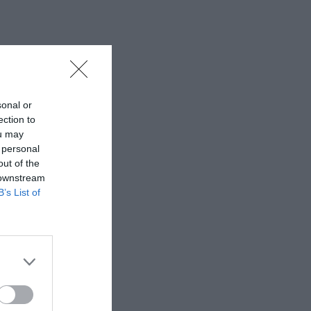
sonal or
ection to
ou may
 personal
out of the
 downstream
B’s List of