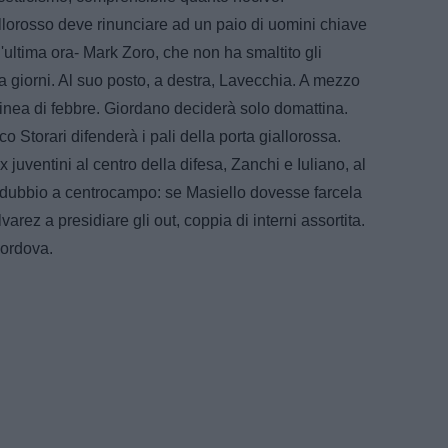
iallorosso deve rinunciare ad un paio di uomini chiave
ll'ultima ora- Mark Zoro, che non ha smaltito gli
a giorni. Al suo posto, a destra, Lavecchia. A mezzo
linea di febbre. Giordano deciderà solo domattina.
 Storari difenderà i pali della porta giallorossa.
x juventini al centro della difesa, Zanchi e Iuliano, al
 dubbio a centrocampo: se Masiello dovesse farcela
arez a presidiare gli out, coppia di interni assortita.
Cordova.