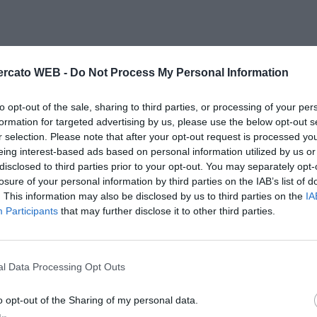
rcato WEB -
Do Not Process My Personal Information
fait, in campo De Vezze, con Cordova leggermente più
to opt-out of the sale, sharing to third parties, or processing of your per
i Napoli, per sua stessa ammissione, troverà in Riganò
formation for targeted advertising by us, please use the below opt-out s
r selection. Please note that after your opt-out request is processed y
eing interest-based ads based on personal information utilized by us or
nese. Galeone, a caccia di un piazzamento in zona
disclosed to third parties prior to your opt-out. You may separately opt-
icato Muntari ed agli infortunati Di Natale e
losure of your personal information by third parties on the IAB’s list of
odo, che, però, sarà regolarmente in campo.
. This information may also be disclosed by us to third parties on the
IA
Participants
that may further disclose it to other third parties.
a senza esagerare. Davanti a De Sanctis, difesa a
rsie, Natali e Zapata a costituire la coppia di centrali.
do, Pinzi ed Eremenko, fratello minore dell'ex
l Data Processing Opt Outs
rto di Iaquinta, reduce da un leggero fastidio di
i obiettivi mercato del Messina nel tribolato mercato
o opt-out of the Sharing of my personal data.
ena 18 anni.