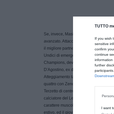
TUTTO me
Se, invece, Masiello dovesse dare for
If you wish 
avanzato. Attacco lombardo-liparoto. D
sensitive in
il migliore partner possibile.
confirm you
continue se
Undici di emergenza anche in casa Udi
information 
Champions, deve rinunciare allo squalif
further disc
D'Agostino, ex di turno. Non al top Ob
participants
Downstream 
Atteggiamento tattico spregiudicato. m
quattro con Zenoni e Felipe sulle due co
Terzetto di centrocampo formato da Obo
Persona
calciatore del Lecce. In avanti, a suppo
carattere muscolare, Asamoah, uno degl
I want t
estivo, ed il giovanissimo Montiel, app