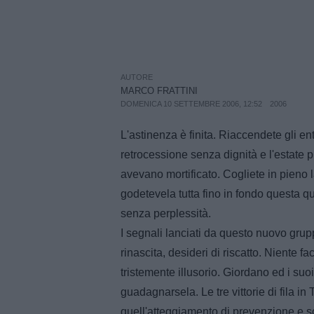
AUTORE
MARCO FRATTINI
DOMENICA 10 SETTEMBRE 2006, 12:52
2006
L'astinenza è finita. Riaccendete gli e
retrocessione senza dignità e l'estate pi
avevano mortificato. Cogliete in pieno
godetevela tutta fino in fondo questa q
senza perplessità.
I segnali lanciati da questo nuovo grup
rinascita, desideri di riscatto. Niente fa
tristemente illusorio. Giordano ed i su
guadagnarsela. Le tre vittorie di fila i
quell'atteggiamento di prevenzione e s