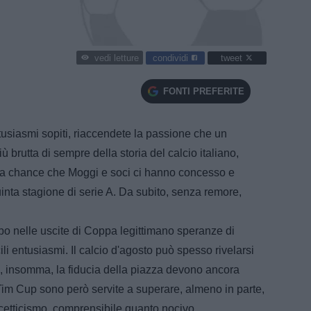
condividi
tweet
vedi letture
FONTI PREFERITE
ntusiasmi sopiti, riaccendete la passione che un
ù brutta di sempre della storia del calcio italiano,
 la chance che Moggi e soci ci hanno concesso e
uinta stagione di serie A. Da subito, senza remore,
po nelle uscite di Coppa legittimano speranze di
cili entusiasmi. Il calcio d'agosto può spesso rivelarsi
oi, insomma, la fiducia della piazza devono ancora
n Tim Cup sono però servite a superare, almeno in parte,
cetticismo, comprensibile quanto nocivo.