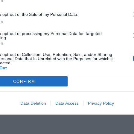
In
o opt-out of the Sale of my Personal Data.
di Mediaset, su Rosso Alice. E poi ci sono i videofonini.
In
utt'altra cosa. Pensateci. Vivere 90 minuti, tornare a
iore per cancellare dalla mente e dal cuore veleni ed
to opt-out of processing my Personal Data for Targeted
ing.
e, delusioni e disillusioni e riappropriarci del gioco
In
.
o opt-out of Collection, Use, Retention, Sale, and/or Sharing
ersonal Data that Is Unrelated with the Purposes for which it
e A della tua squadra. Attiva
lected.
Out
con DAZN!
CONFIRM
Data Deletion
Data Access
Privacy Policy