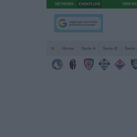
NETWORK
EVENTI LIVE
TMW RA
Home
Serie A
Serie B
Serie