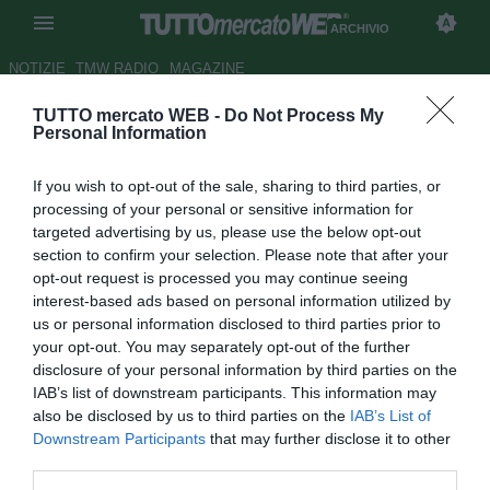
ARCHIVIO
NOTIZIE
TMW RADIO
MAGAZINE
TUTTO mercato WEB -
Do Not Process My
Per il 2006 Wembley chiude i
Personal Information
battenti
If you wish to opt-out of the sale, sharing to third parties, or
Autore Ilario Imparato
processing of your personal or sensitive information for
31.03.2006 12:17
2006
targeted advertising by us, please use the below opt-out
vedi letture
section to confirm your selection. Please note that after your
opt-out request is processed you may continue seeing
interest-based ads based on personal information utilized by
us or personal information disclosed to third parties prior to
your opt-out. You may separately opt-out of the further
disclosure of your personal information by third parties on the
IAB’s list of downstream participants. This information may
also be disclosed by us to third parties on the
IAB’s List of
Niente calcio a Wembley nel 2006. La Football
Downstream Participants
that may further disclose it to other
Association, la federazione inglese, ha annunciato che lo
third parties.
stadio, a causa dei ritardi nei lavori di ristrutturazione, non