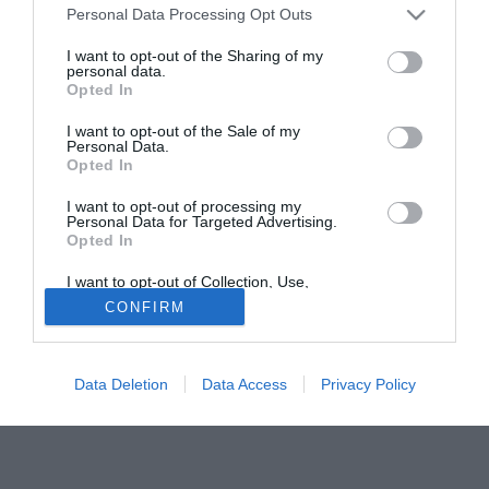
Personal Data Processing Opt Outs
ospitera' nessuna delle 4 partite inizialmente programmate.
Si svolgeranno in altri stadi, quindi, la Community Shield
I want to opt-out of the Sharing of my
personal data.
(13 agosto), un'amichevole della nazionale (16 agosto) e i
Opted In
primi 2 impegni della selezione nelle qualificazioni agli
Europei 2008 (contro Andorra il 2 settembre e contro la
I want to opt-out of the Sale of my
Personal Data.
Macedonia l'8 ottobre). La federazione non si sbilancia
Opted In
sulla data di apertura dell'impianto: ''Non vogliamo indicare
scadenze''. L'unica certezza e' che i lavori sono
I want to opt-out of processing my
Personal Data for Targeted Advertising.
''significativamente in ritardo''.
Opted In
I want to opt-out of Collection, Use,
Solo con TIMVISION hai DAZN e PRIME in promo a soli
Retention, Sale, and/or Sharing of my
19,99€ per i primi 3 mesi. Attiva ora Online!
CONFIRM
Personal Data that Is Unrelated with the
Purposes for which it was collected.
Opted Out
Data Deletion
Data Access
Privacy Policy