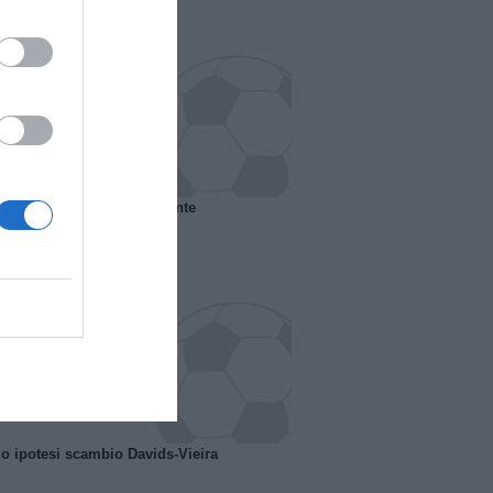
 il Marsiglia senza presidente
o ipotesi scambio Davids-Vieira