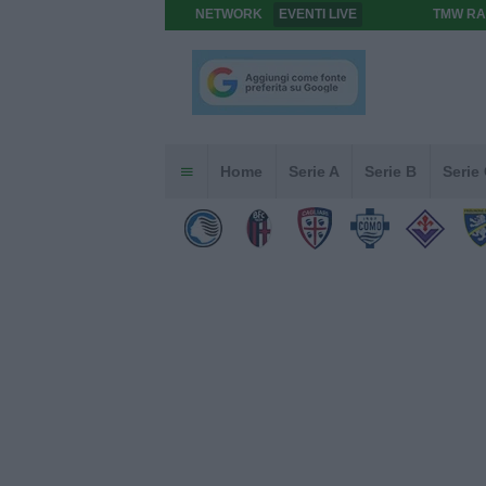
NETWORK
EVENTI LIVE
TMW RA
Home
Serie A
Serie B
Serie