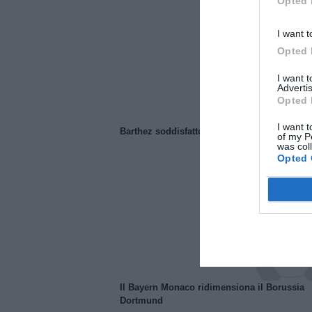
Opted 
I want t
Opted 
I want 
Advertis
Opted 
I want t
Barthez soddisfatto del Manchester United
of my P
was col
Opted 
Il Bayern Monaco ridimensiona il Borussia
Dortmund