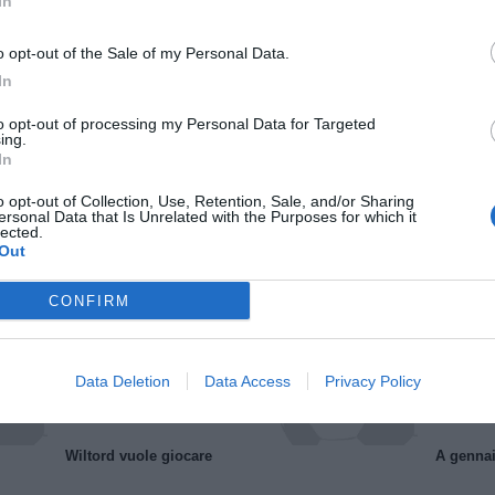
In
o opt-out of the Sale of my Personal Data.
In
to opt-out of processing my Personal Data for Targeted
ing.
In
o opt-out of Collection, Use, Retention, Sale, and/or Sharing
Il Rayo Vallecano spinge per Zamorano
Francia,
ersonal Data that Is Unrelated with the Purposes for which it
lected.
Out
CONFIRM
Data Deletion
Data Access
Privacy Policy
Wiltord vuole giocare
A gennai