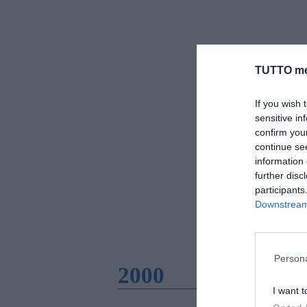
TUTTO me
If you wish 
sensitive in
confirm you
continue se
information 
further disc
participants
Downstream 
Persona
2000
I want t