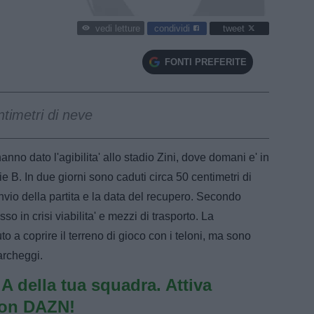
condividi
tweet
vedi letture
FONTI PREFERITE
ntimetri di neve
o dato l'agibilita' allo stadio Zini, dove domani e' in
. In due giorni sono caduti circa 50 centimetri di
nvio della partita e la data del recupero. Secondo
 in crisi viabilita' e mezzi di trasporto. La
 coprire il terreno di gioco con i teloni, ma sono
parcheggi.
e A della tua squadra. Attiva
con DAZN!