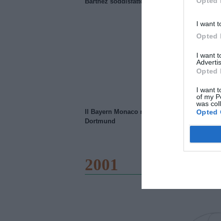
Opted 
Barthez soddisfatto del Manchester United
I want t
Opted 
I want 
Advertis
Opted 
I want t
of my P
was col
Opted 
Il Bayern Monaco ridimensiona il Borussia
Dortmund
2001