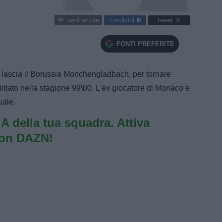
condividi
tweet
vedi letture
FONTI PREFERITE
 lascia il Borussia Monchengladbach, per tornare
ilitato nella stagione 99\00. L'ex giocatore di Monaco e
uale.
e A della tua squadra. Attiva
con DAZN!