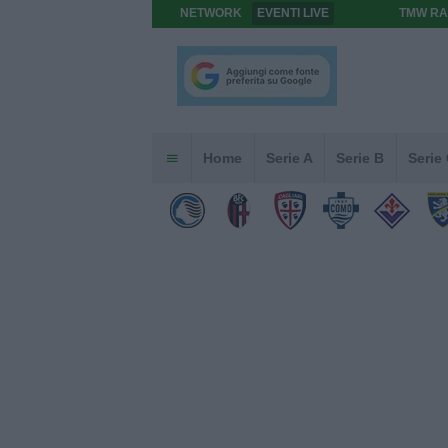
NETWORK
EVENTI LIVE
TMW RA
Home
Serie A
Serie B
Serie