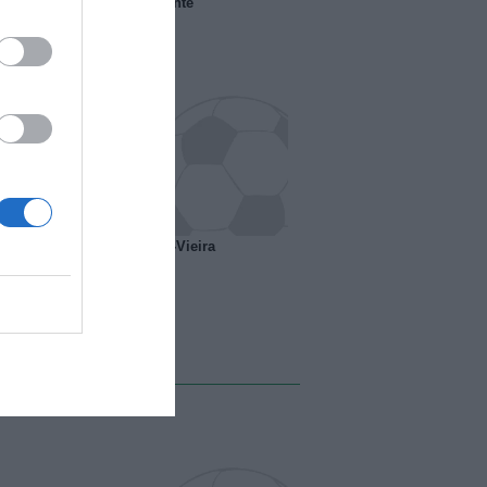
 il Marsiglia senza presidente
o ipotesi scambio Davids-Vieira