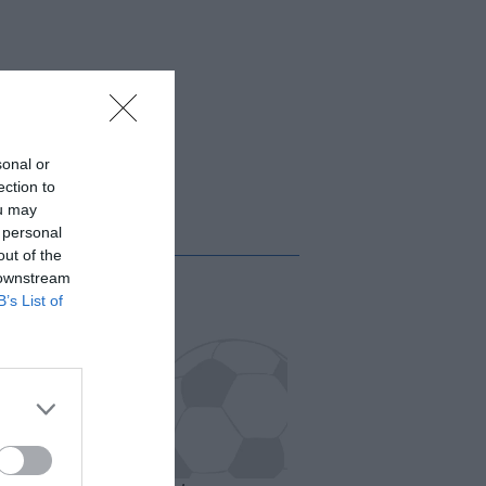
sonal or
ection to
ou may
 personal
out of the
 downstream
B’s List of