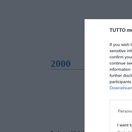
TUTTO me
If you wish 
sensitive in
confirm you
2000
continue se
information 
further disc
participants
Downstream 
Persona
I want t