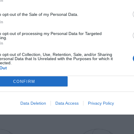
In
Il Rayo Vallecano spinge per Zamorano
Francia,
o opt-out of the Sale of my Personal Data.
In
to opt-out of processing my Personal Data for Targeted
ing.
In
o opt-out of Collection, Use, Retention, Sale, and/or Sharing
ersonal Data that Is Unrelated with the Purposes for which it
lected.
Out
Wiltord vuole giocare
A gennai
CONFIRM
Data Deletion
Data Access
Privacy Policy