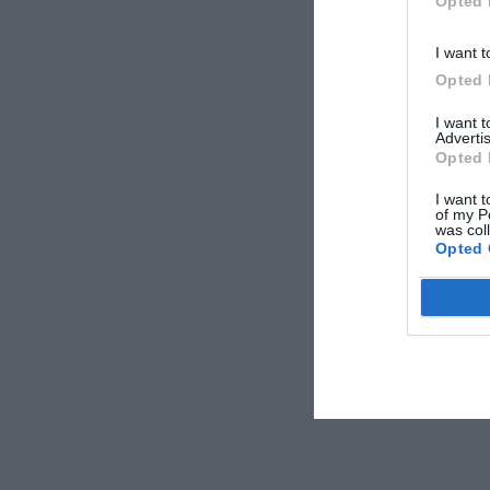
Opted 
I want t
Opted 
I want 
Advertis
Opted 
I want t
of my P
was col
Opted 