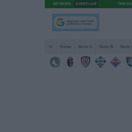
NETWORK
EVENTI LIVE
TMW RA
Home
Serie A
Serie B
Serie