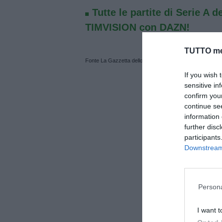
Tutte le partite di Serie A d
TIMVISION con DAZN!
TUTTO me
Fonte La Gazzetta dello Sport
If you wish 
sensitive in
confirm you
continue se
information 
further disc
participants
Downstream 
Persona
I want t