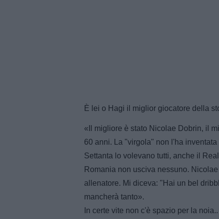
È lei o Hagi il miglior giocatore della 
«Il migliore è stato Nicolae Dobrin, il
60 anni. La "virgola" non l'ha inventat
Settanta lo volevano tutti, anche il Rea
Romania non usciva nessuno. Nicolae è 
allenatore. Mi diceva: "Hai un bel dribb
mancherà tanto».
In certe vite non c'è spazio per la noia..