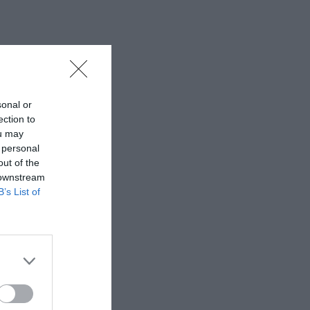
sonal or
ection to
ou may
 personal
out of the
 downstream
B’s List of