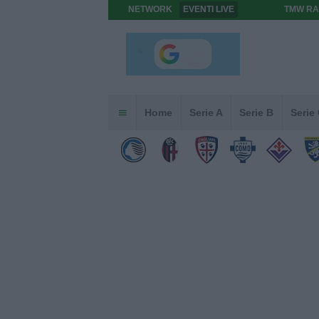
NETWORK
EVENTI LIVE
TMW RA
Home
Serie A
Serie B
Serie