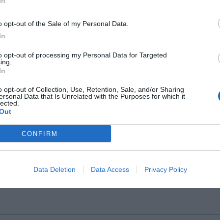
In
o opt-out of the Sale of my Personal Data.
In
Il Rayo Vallecano spinge per Zamorano
Francia,
to opt-out of processing my Personal Data for Targeted
ing.
In
o opt-out of Collection, Use, Retention, Sale, and/or Sharing
ersonal Data that Is Unrelated with the Purposes for which it
lected.
Out
CONFIRM
Wiltord vuole giocare
A gennai
Data Deletion
Data Access
Privacy Policy