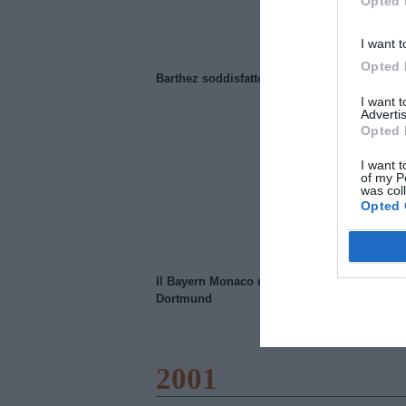
Opted 
I want t
Opted 
Barthez soddisfatto del Manchester United
I want 
Advertis
Opted 
I want t
of my P
was col
Opted 
Il Bayern Monaco ridimensiona il Borussia
Dortmund
2001