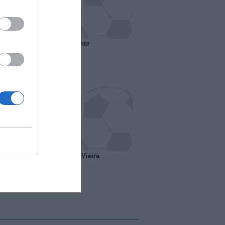
 il Marsiglia senza presidente
o ipotesi scambio Davids-Vieira