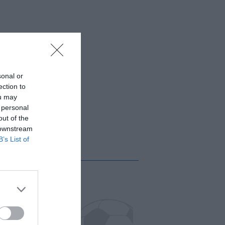
sonal or
ection to
ou may
 personal
out of the
 downstream
B’s List of