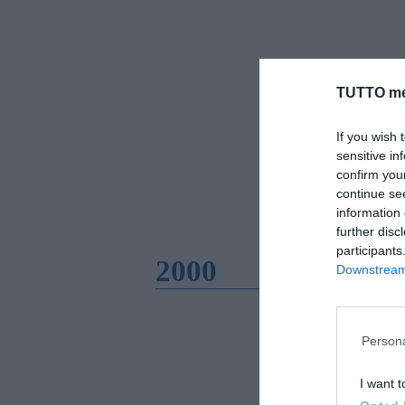
TUTTO me
If you wish 
sensitive in
confirm you
continue se
information 
further disc
participants
2000
Downstream 
Persona
I want t