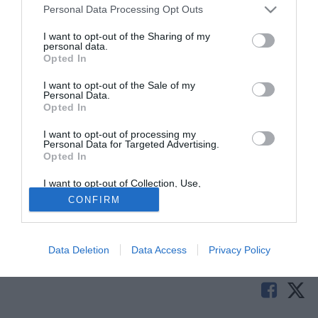
Personal Data Processing Opt Outs
Il noto procuratore dei due centrocampisti si dissocia dalla ultime
voci di mercato.
I want to opt-out of the Sharing of my
personal data.
Opted In
L'agente Francesco Caliandro, procuratore di Migliaccio e
Caserta intende precisare quanto ventilato nelle ultime ore
I want to opt-out of the Sale of my
relativamente ad un interessamento di Palermo e
Personal Data.
Opted In
Sampdoria rispettivamente a Migliaccio e Caserta.
"I due ragazzi sono artefici di un campionato ottimo, ma le
I want to opt-out of processing my
Personal Data for Targeted Advertising.
ultimissime prestazioni di Atalanta e Catania impongono
Opted In
loro una maggiore concentrazione, anche perchè notizie
premature in questa fase del campionato rischiano solo di
I want to opt-out of Collection, Use,
Retention, Sale, and/or Sharing of my
non portare a nulla di concreto e di destabilizzare
CONFIRM
Personal Data that Is Unrelated with the
Purposes for which it was collected.
l'ambiente".
Opted Out
Tutte le partite di Serie A della tua squadra. Attiva l’Offerta di
Data Deletion
Data Access
Privacy Policy
TIMVISION con DAZN!