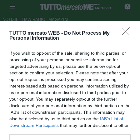
ARCHIVIO
NOTIZIE
TMW RADIO
MAGAZINE
TUTTO mercato WEB -
Do Not Process My
Caliandro sul mercato di
Personal Information
Migliaccio e Caserta: "Poche
If you wish to opt-out of the sale, sharing to third parties, or
chiacchiere e più
processing of your personal or sensitive information for
concentrazione"
targeted advertising by us, please use the below opt-out
section to confirm your selection. Please note that after your
Autore Ilario Imparato
opt-out request is processed you may continue seeing
22.03.2007 15:52
2007
interest-based ads based on personal information utilized by
vedi letture
us or personal information disclosed to third parties prior to
your opt-out. You may separately opt-out of the further
disclosure of your personal information by third parties on the
IAB’s list of downstream participants. This information may
also be disclosed by us to third parties on the
IAB’s List of
Downstream Participants
that may further disclose it to other
third parties.