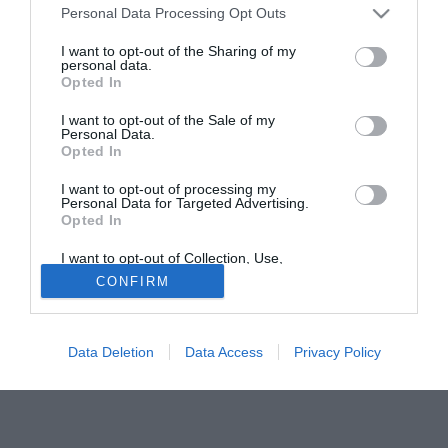
ancora non è sciolto del tutto. Al momento il tribunale della
Personal Data Processing Opt Outs
giustizia ordinaria ha dato ragione al Paranà, che dunque
I want to opt-out of the Sharing of my
viene ritenuto proprietario del cartellino del ragazzo: il
personal data.
Opted In
Palmeiras, interessato all'acquisto, continua a monitorare
la situazione.
I want to opt-out of the Sale of my
Personal Data.
Opted In
Tutte le partite di Serie A della tua squadra. Attiva l’Offerta di
TIMVISION con DAZN!
I want to opt-out of processing my
Personal Data for Targeted Advertising.
Opted In
I want to opt-out of Collection, Use,
Retention, Sale, and/or Sharing of my
CONFIRM
Personal Data that Is Unrelated with the
Purposes for which it was collected.
Opted Out
Data Deletion
Data Access
Privacy Policy