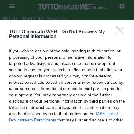
ARCHIVIO
NOTIZIE
TMW RADIO
MAGAZINE
TUTTO mercato WEB -
Do Not Process My
Continua il giallo Thiago Neves
Personal Information
Autore Francesco Letizia
If you wish to opt-out of the sale, sharing to third parties, or
19.12.2007 23:49
2007
processing of your personal or sensitive information for
vedi letture
targeted advertising by us, please use the below opt-out
section to confirm your selection. Please note that after your
opt-out request is processed you may continue seeing
interest-based ads based on personal information utilized by
us or personal information disclosed to third parties prior to
your opt-out. You may separately opt-out of the further
disclosure of your personal information by third parties on the
IAB’s list of downstream participants. This information may
Continua il giallo Thiago Neves sul mercato brasiliano: il
also be disclosed by us to third parties on the
IAB’s List of
trequartista, miglior giocatore dell'ultimo Brasilerao, non
Downstream Participants
that may further disclose it to other
conosce al momento la sua prossima squadra, visto che
third parties.
l'intrigo che lo vede al centro tra Fluminense e Paranà