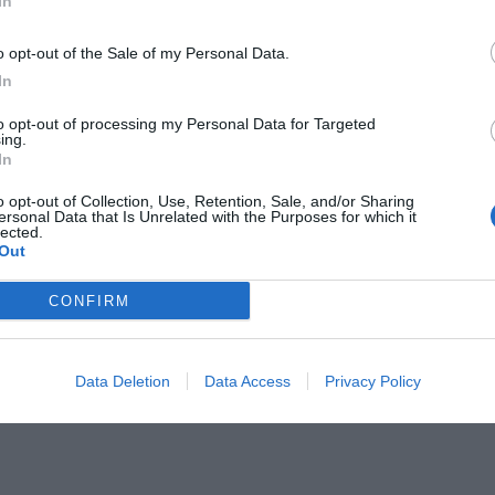
In
o opt-out of the Sale of my Personal Data.
In
to opt-out of processing my Personal Data for Targeted
Il Rayo Vallecano spinge per Zamorano
Francia,
ing.
In
o opt-out of Collection, Use, Retention, Sale, and/or Sharing
ersonal Data that Is Unrelated with the Purposes for which it
lected.
Out
CONFIRM
Wiltord vuole giocare
A gennai
Data Deletion
Data Access
Privacy Policy