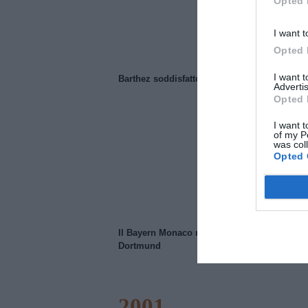
Opted 
I want t
Opted 
I want 
Barthez soddisfatto del Manchester United
Advertis
Opted 
I want t
of my P
was col
Opted 
Il Bayern Monaco ridimensiona il Borussia
Dortmund
2001