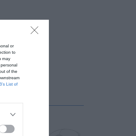
sonal or
ection to
ou may
 personal
out of the
 downstream
B’s List of