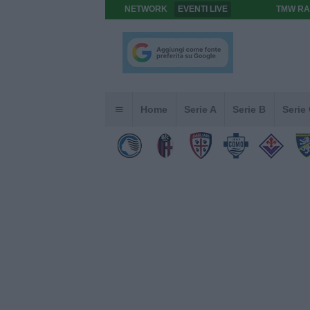
NETWORK
EVENTI LIVE
TMW RA
Home
Serie A
Serie B
Serie