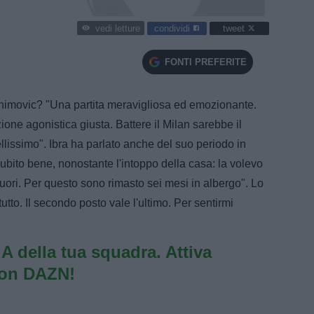
condividi
tweet
vedi letture
FONTI PREFERITE
rahimovic? "Una partita meravigliosa ed emozionante.
one agonistica giusta. Battere il Milan sarebbe il
lissimo". Ibra ha parlato anche del suo periodo in
ubito bene, nonostante l'intoppo della casa: la volevo
fuori. Per questo sono rimasto sei mesi in albergo". Lo
utto. Il secondo posto vale l'ultimo. Per sentirmi
e A della tua squadra. Attiva
con DAZN!