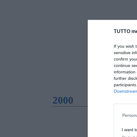
TUTTO me
If you wish 
sensitive in
confirm you
continue se
information 
further disc
participants
Downstream 
2000
Persona
I want t