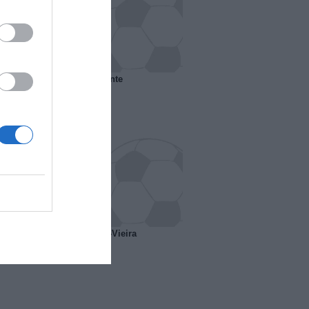
 il Marsiglia senza presidente
o ipotesi scambio Davids-Vieira