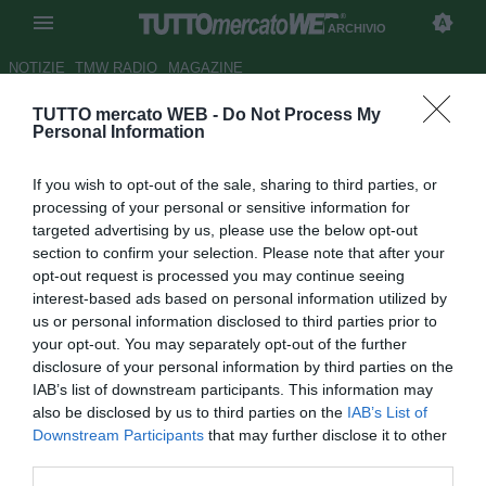
ARCHIVIO
NOTIZIE
TMW RADIO
MAGAZINE
TUTTO mercato WEB -
Do Not Process My
Milan: Inzaghi fuori un mese,
Personal Information
Dida di più?
If you wish to opt-out of the sale, sharing to third parties, or
Autore Francesco Letizia
processing of your personal or sensitive information for
01.02.2007 18:00
2007
targeted advertising by us, please use the below opt-out
vedi letture
section to confirm your selection. Please note that after your
opt-out request is processed you may continue seeing
interest-based ads based on personal information utilized by
us or personal information disclosed to third parties prior to
your opt-out. You may separately opt-out of the further
disclosure of your personal information by third parties on the
IAB’s list of downstream participants. This information may
also be disclosed by us to third parties on the
IAB’s List of
Pare essere uno stiramento la ragione per cui Superpippo
Downstream Participants
that may further disclose it to other
Inzaghi ha lasciato ieri il campo durante la partita di Coppa
third parties.
Italia contro la Roma: i tempi di recupero verranno stimati