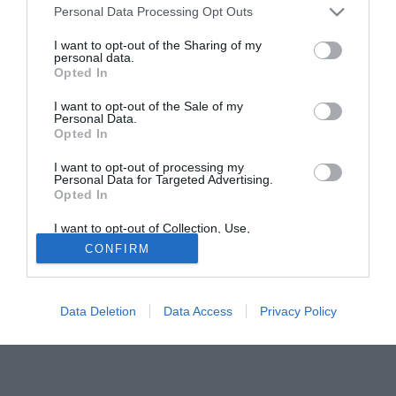
Personal Data Processing Opt Outs
con maggior precisione nelle prossime ore, ma
orientativamente il grande numero 9 rossonero dovrebbe
I want to opt-out of the Sharing of my
personal data.
rimettersi in sesto per la sfida di Glasgow contro il Celtic.
Opted In
Ben più serio l'infortunio a Dida: potrebbe esserci un lungo
stop, tale da pregiudicare il finale di stagione del portiere
I want to opt-out of the Sale of my
Personal Data.
brasiliano e a questo punto anche il prosieguo della
Opted In
carriera in maglia rossonera, visto il contratto in scadenza
a giugno 2007.
I want to opt-out of processing my
Personal Data for Targeted Advertising.
Opted In
Solo con TIMVISION hai DAZN e PRIME in promo a soli
19,99€ per i primi 3 mesi. Attiva ora Online!
I want to opt-out of Collection, Use,
Retention, Sale, and/or Sharing of my
CONFIRM
Personal Data that Is Unrelated with the
Purposes for which it was collected.
Opted Out
Data Deletion
Data Access
Privacy Policy