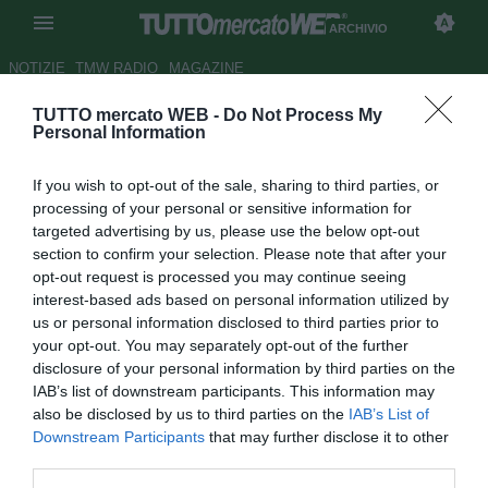
ARCHIVIO
NOTIZIE
TMW RADIO
MAGAZINE
TUTTO mercato WEB -
Do Not Process My
Pescara: contro la Juve stadio
Personal Information
aperto a tutti
If you wish to opt-out of the sale, sharing to third parties, or
Autore Fabrizio Di Clemente
processing of your personal or sensitive information for
01.03.2007 14:45
2007
targeted advertising by us, please use the below opt-out
vedi letture
section to confirm your selection. Please note that after your
opt-out request is processed you may continue seeing
interest-based ads based on personal information utilized by
us or personal information disclosed to third parties prior to
your opt-out. You may separately opt-out of the further
disclosure of your personal information by third parties on the
IAB’s list of downstream participants. This information may
also be disclosed by us to third parties on the
IAB’s List of
Incontro fruttuoso quello svoltosi ieri in Comune tra
Downstream Participants
that may further disclose it to other
l'assessore allo Sport del Comune di Pescara, Rocco
third parties.
Persico, e il nuovo socio della società abruzzese, Claudio