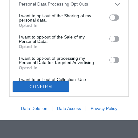
Personal Data Processing Opt Outs
Di Giacomo. Le parti hanno infatti raggiunto l'accordo di
ultimare i lavori per la messa a norma dello stadio Adriatico
I want to opt-out of the Sharing of my
personal data.
entro la fine di marzo, giusto in tempo per il match
Opted In
casalingo contro la Juventus, in programma il 31. Da
ultimare ci sono una parte del cosiddetto terzo anello, cioè
I want to opt-out of the Sale of my
Personal Data.
un'altra recinzione di sei metri distante da quella già
Opted In
esistente, e l'installazione dei tornelli per il conteggio e il
controllo degli spettatori.
I want to opt-out of processing my
Personal Data for Targeted Advertising.
Opted In
Tutte le partite di Serie A della tua squadra. Attiva l’Offerta di
TIMVISION con DAZN!
I want to opt-out of Collection, Use,
Retention, Sale, and/or Sharing of my
CONFIRM
Personal Data that Is Unrelated with the
Purposes for which it was collected.
Opted Out
Data Deletion
Data Access
Privacy Policy