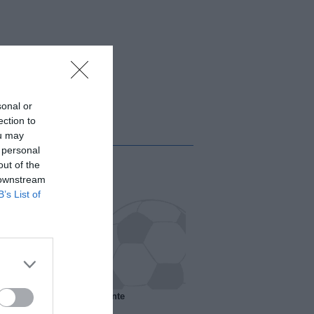
sonal or
ection to
ou may
 personal
out of the
 downstream
B’s List of
 il Marsiglia senza presidente