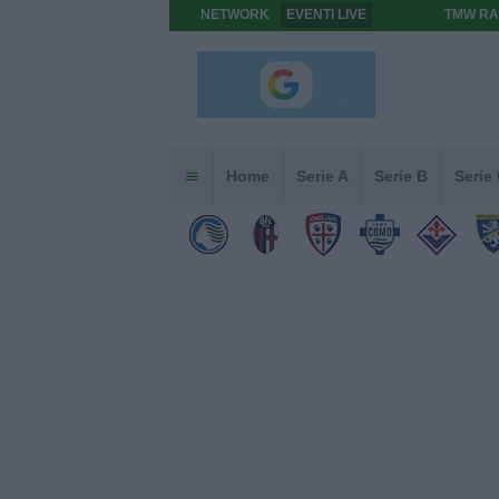
NETWORK
EVENTI LIVE
TMW RA
Home
Serie A
Serie B
Serie