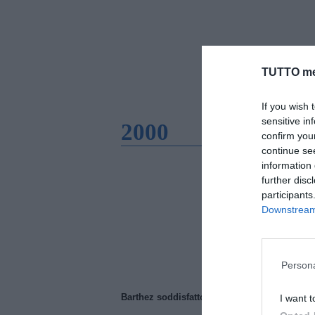
TUTTO me
If you wish 
sensitive in
2000
confirm you
continue se
information 
further disc
participants
Downstream 
Persona
Barthez soddisfatto del Manchester United
I want t