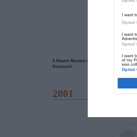
Opted 
I want t
Opted 
I want 
Advertis
Opted 
I want t
of my P
Il Bayern Monaco ridimensiona il Borussia
was col
Dortmund
Opted 
2001