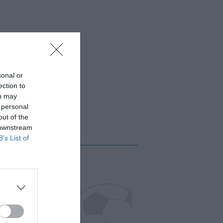
sonal or
ection to
ou may
 personal
out of the
 downstream
B’s List of