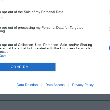
In
o opt-out of the Sale of my Personal Data.
Il Rayo Vallecano spinge per Zamorano
Francia,
In
to opt-out of processing my Personal Data for Targeted
ing.
In
o opt-out of Collection, Use, Retention, Sale, and/or Sharing
ersonal Data that Is Unrelated with the Purposes for which it
lected.
Out
CONFIRM
Wiltord vuole giocare
A gennai
Data Deletion
Data Access
Privacy Policy