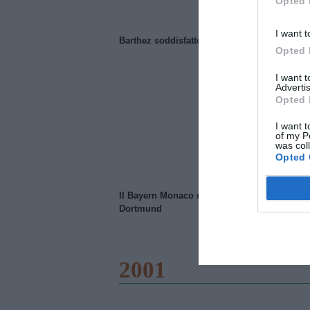
Opted 
I want t
Barthez soddisfatto del Manchester United
Opted 
I want 
Advertis
Opted 
I want t
of my P
was col
Opted 
Il Bayern Monaco ridimensiona il Borussia
Dortmund
2001