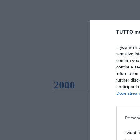
TUTTO me
If you wish 
sensitive in
confirm you
continue se
information 
further disc
2000
participants
Downstream 
Persona
I want t