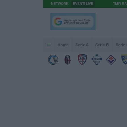
NETWORK
EVENTI LIVE
TMW RA
Home
Serie A
Serie B
Serie