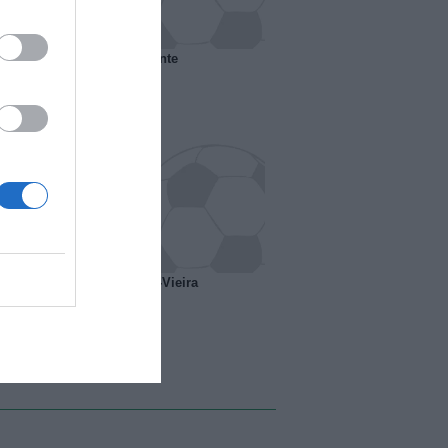
 il Marsiglia senza presidente
o ipotesi scambio Davids-Vieira