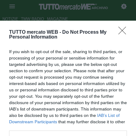
ARCHIVIO
NOTIZIE
TMW RADIO
MAGAZINE
TUTTO mercato WEB -
Do Not Process My
Roma, Pizarro: "Troppa politica
Personal Information
nel calcio"
If you wish to opt-out of the sale, sharing to third parties, or
Autore Appi .
processing of your personal or sensitive information for
16.10.2007 08:06
2007
targeted advertising by us, please use the below opt-out
vedi letture
section to confirm your selection. Please note that after your
opt-out request is processed you may continue seeing
interest-based ads based on personal information utilized by
us or personal information disclosed to third parties prior to
your opt-out. You may separately opt-out of the further
disclosure of your personal information by third parties on the
IAB’s list of downstream participants. This information may
also be disclosed by us to third parties on the
IAB’s List of
"E' assurdo che in tante parti del mondo si combatte e si
Downstream Participants
that may further disclose it to other
muore per i diritti civili, per le liberta e qui per una partita di
third parties.
calcio". Parla David Marcelo Pizarro, signore del