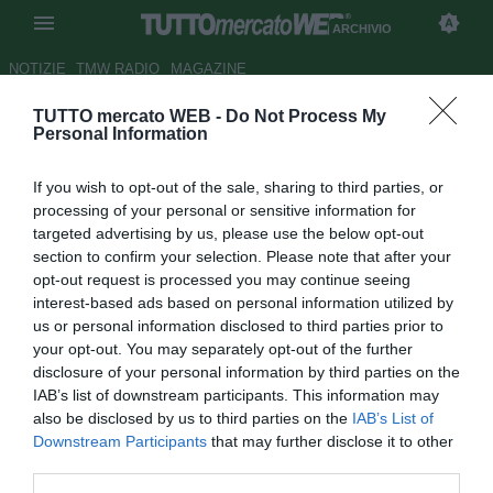
ARCHIVIO
NOTIZIE
TMW RADIO
MAGAZINE
TUTTO mercato WEB -
Do Not Process My
Sampdoria, Marotta: "Lobont ci
Personal Information
interessa ma è fuori budget..."
If you wish to opt-out of the sale, sharing to third parties, or
Autore Appi .
processing of your personal or sensitive information for
08.01.2007 19:07
2007
targeted advertising by us, please use the below opt-out
vedi letture
section to confirm your selection. Please note that after your
opt-out request is processed you may continue seeing
interest-based ads based on personal information utilized by
us or personal information disclosed to third parties prior to
your opt-out. You may separately opt-out of the further
disclosure of your personal information by third parties on the
IAB’s list of downstream participants. This information may
also be disclosed by us to third parties on the
IAB’s List of
Downstream Participants
that may further disclose it to other
"Lobont e Lupatelli fuori budget, ma..."
third parties.