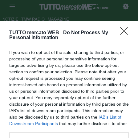
ARCHIVIO
NOTIZIE
TMW RADIO
MAGAZINE
TUTTO mercato WEB -
Do Not Process My
Sla, una strage nel calcio
Personal Information
Autore Appi .
If you wish to opt-out of the sale, sharing to third parties, or
01.12.2007 08:49
2007
processing of your personal or sensitive information for
vedi letture
targeted advertising by us, please use the below opt-out
section to confirm your selection. Please note that after your
opt-out request is processed you may continue seeing
interest-based ads based on personal information utilized by
us or personal information disclosed to third parties prior to
your opt-out. You may separately opt-out of the further
disclosure of your personal information by third parties on the
IAB’s list of downstream participants. This information may
T re nuovi casi di morbo di Gehrig nel calcio italiano, tra il
also be disclosed by us to third parties on the
IAB’s List of
2004 e il 2006. Uno dei tre giocatori colpiti dalla mortale
Downstream Participants
that may further disclose it to other
malattia - altrimenti nota come Sla, sclerosi laterale
third parties.
amiotrofica - è un ex centravanti di serie A, poco più che