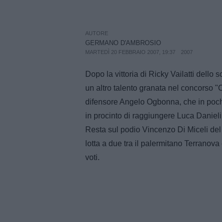
AUTORE
GERMANO D'AMBROSIO
MARTEDÌ 20 FEBBRAIO 2007, 19:37
2007
Dopo la vittoria di Ricky Vailatti dello 
un altro talento granata nel concorso "
difensore Angelo Ogbonna, che in pochi
in procinto di raggiungere Luca Danieli
Resta sul podio Vincenzo Di Miceli del 
lotta a due tra il palermitano Terranov
voti.