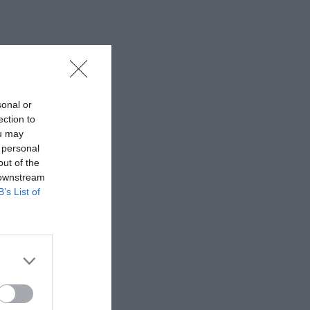
sonal or
ection to
ou may
 personal
out of the
 downstream
B’s List of