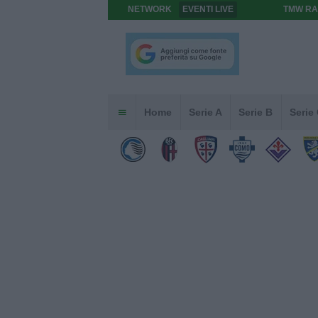
NETWORK
EVENTI LIVE
TMW RA
Home
Serie A
Serie B
Serie