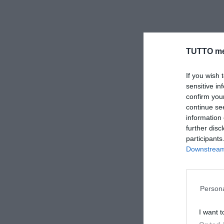
TUTTO me
If you wish 
sensitive in
confirm you
continue se
information 
further disc
participants
Downstream 
Persona
I want t