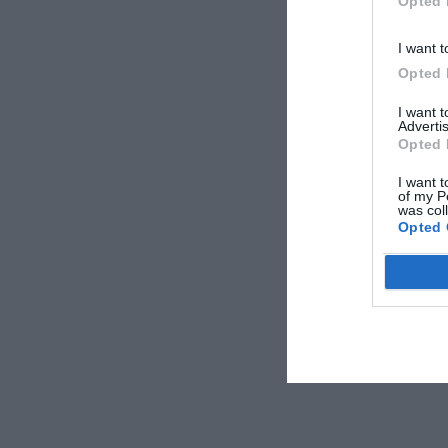
Opted 
I want t
Opted 
I want 
Advertis
Opted 
I want t
of my P
was col
Opted 