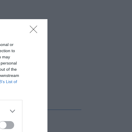
sonal or
ection to
ou may
 personal
out of the
 downstream
B’s List of