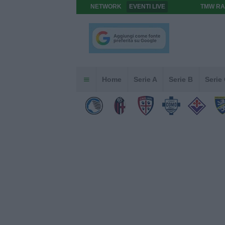
NETWORK
EVENTI LIVE
TMW RA
Home
Serie A
Serie B
Serie