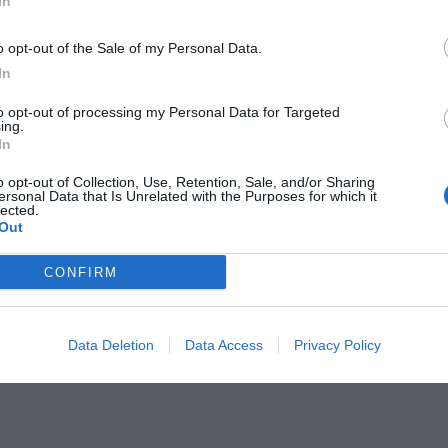
In
o opt-out of the Sale of my Personal Data.
In
to opt-out of processing my Personal Data for Targeted
ing.
Il Rayo Vallecano spinge per Zamorano
Francia,
In
o opt-out of Collection, Use, Retention, Sale, and/or Sharing
ersonal Data that Is Unrelated with the Purposes for which it
lected.
Out
CONFIRM
Data Deletion
Data Access
Privacy Policy
Wiltord vuole giocare
A gennai