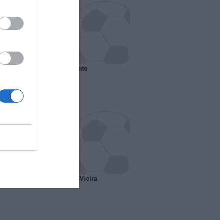
 il Marsiglia senza presidente
o ipotesi scambio Davids-Vieira