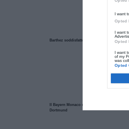
Opted 
I want t
Opted 
I want 
Advertis
Barthez soddisfatto del Manchester United
Opted 
I want t
of my P
was col
Opted 
Il Bayern Monaco ridimensiona il Borussia
Dortmund