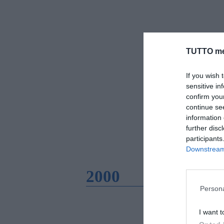
TUTTO me
If you wish 
sensitive in
confirm you
continue se
information 
further disc
participants
Downstream 
2000
Persona
I want t