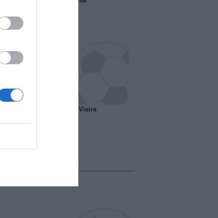
 il Marsiglia senza presidente
o ipotesi scambio Davids-Vieira