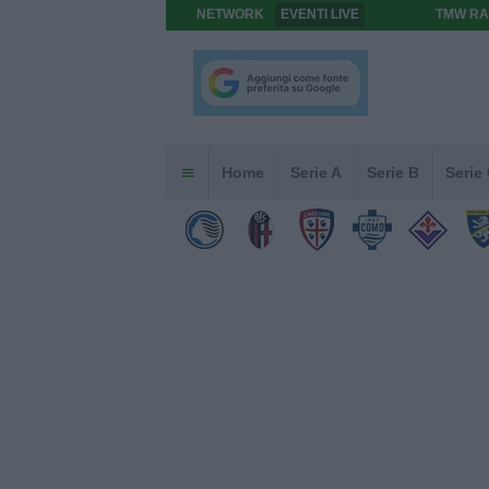
NETWORK
EVENTI LIVE
TMW RA
Home
Serie A
Serie B
Serie