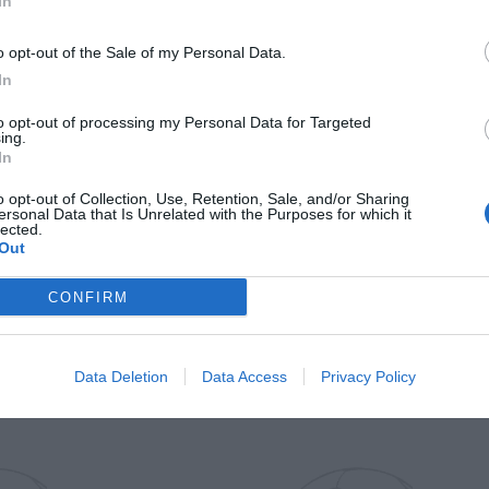
Il Rayo Vallecano spinge per Zamorano
Francia,
In
o opt-out of the Sale of my Personal Data.
In
to opt-out of processing my Personal Data for Targeted
ing.
In
o opt-out of Collection, Use, Retention, Sale, and/or Sharing
ersonal Data that Is Unrelated with the Purposes for which it
lected.
Wiltord vuole giocare
A gennai
Out
CONFIRM
Data Deletion
Data Access
Privacy Policy