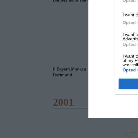
Barthez soddisfatto del Manchester United
Opted 
I want t
Opted 
I want 
Advertis
Opted 
I want t
of my P
was col
Il Bayern Monaco ridimensiona il Borussia
Opted 
Dortmund
2001