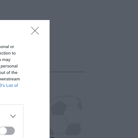
sonal or
ection to
ou may
 personal
out of the
 downstream
B’s List of