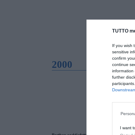
TUTTO me
If you wish 
sensitive in
confirm you
2000
continue se
information 
further disc
participants
Downstream 
Persona
I want t