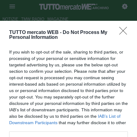
ARCHIVIO
NOTIZIE
TMW RADIO
MAGAZINE
TUTTO mercato WEB -
Do Not Process My
UFFICIALE: Lupoli è della
Personal Information
Fiorentina
If you wish to opt-out of the sale, sharing to third parties, or
Autore Appi .
processing of your personal or sensitive information for
26.02.2007 11:54
2007
targeted advertising by us, please use the below opt-out
vedi letture
section to confirm your selection. Please note that after your
opt-out request is processed you may continue seeing
interest-based ads based on personal information utilized by
us or personal information disclosed to third parties prior to
your opt-out. You may separately opt-out of the further
disclosure of your personal information by third parties on the
IAB’s list of downstream participants. This information may
also be disclosed by us to third parties on the
IAB’s List of
Il giovane talento italiano Arturo Lupoli (l'attaccante è in
Downstream Participants
that may further disclose it to other
forza all'Arsenal fino a giugno) è un giocatore della
third parties.
Fiorentina. E' stata la stessa società viola ad annunciare