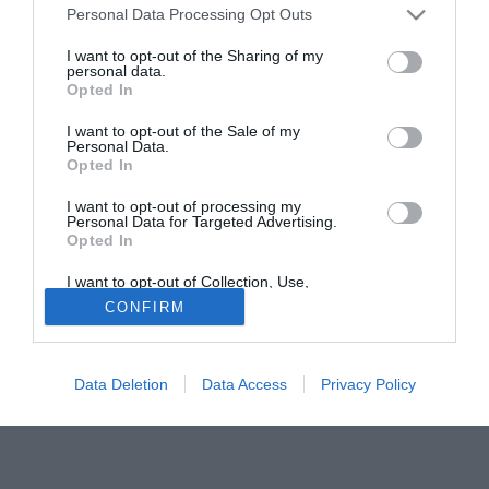
Personal Data Processing Opt Outs
l'acquisto a titolo definitivo (a parametro zero) del
giocatore: "La Fiorentina comunica l'acquisizione a titolo
I want to opt-out of the Sharing of my
personal data.
definitivo delle prestazioni sportive dell'attaccante Arturo
Opted In
Lupoli (classe 1987) con contratto quinquennale".
I want to opt-out of the Sale of my
Personal Data.
Fonte:
firenzeviola.it
Opted In
Sito ufficiale Fiorentina
Gli approfondimenti sull'acquisto li potete
leggere su FIRENZEVIOLA,
I want to opt-out of processing my
Tutte le partite di Serie A della tua squadra. Attiva l’Offerta di
Personal Data for Targeted Advertising.
TIMVISION con DAZN!
Opted In
I want to opt-out of Collection, Use,
Retention, Sale, and/or Sharing of my
CONFIRM
Personal Data that Is Unrelated with the
Purposes for which it was collected.
Opted Out
Data Deletion
Data Access
Privacy Policy