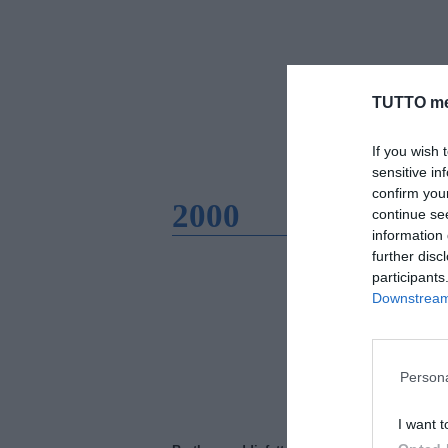
TUTTO me
If you wish 
sensitive in
confirm you
2000
continue se
information 
further disc
participants
Downstream 
Persona
I want t