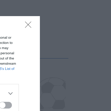
sonal or
ection to
ou may
 personal
out of the
 downstream
B’s List of