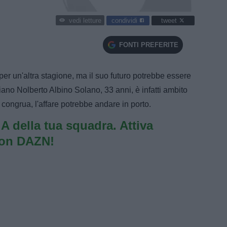
condividi
tweet
vedi letture
FONTI PREFERITE
er un'altra stagione, ma il suo futuro potrebbe essere
iano Nolberto Albino Solano, 33 anni, è infatti ambito
 congrua, l'affare potrebbe andare in porto.
e A della tua squadra. Attiva
con DAZN!