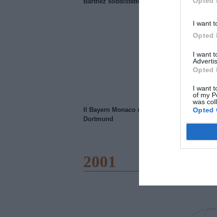
Opted 
Barthez soddisfatto del Manchester United
I want t
Opted 
I want 
Advertis
Opted 
I want t
of my P
was col
Opted 
Il Bayern Monaco ridimensiona il Borussia
Dortmund
2001