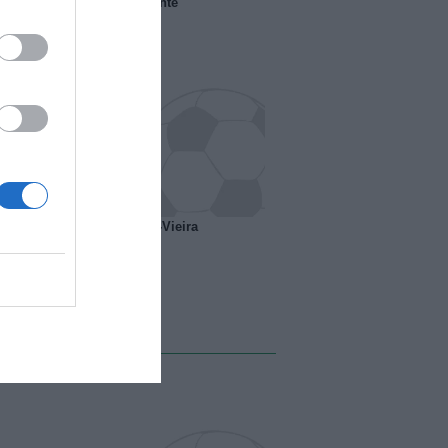
 il Marsiglia senza presidente
o ipotesi scambio Davids-Vieira