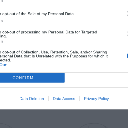
In
Il Rayo Vallecano spinge per Zamorano
Francia,
o opt-out of the Sale of my Personal Data.
In
to opt-out of processing my Personal Data for Targeted
ing.
In
o opt-out of Collection, Use, Retention, Sale, and/or Sharing
ersonal Data that Is Unrelated with the Purposes for which it
lected.
Out
Wiltord vuole giocare
A gennai
CONFIRM
Data Deletion
Data Access
Privacy Policy