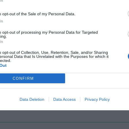
In
o opt-out of the Sale of my Personal Data.
In
Il Rayo Vallecano spinge per Zamorano
Francia,
to opt-out of processing my Personal Data for Targeted
ing.
In
o opt-out of Collection, Use, Retention, Sale, and/or Sharing
ersonal Data that Is Unrelated with the Purposes for which it
lected.
Out
CONFIRM
Wiltord vuole giocare
A gennai
Data Deletion
Data Access
Privacy Policy