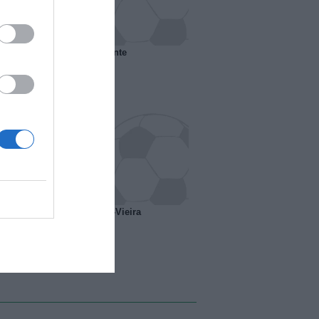
 il Marsiglia senza presidente
o ipotesi scambio Davids-Vieira