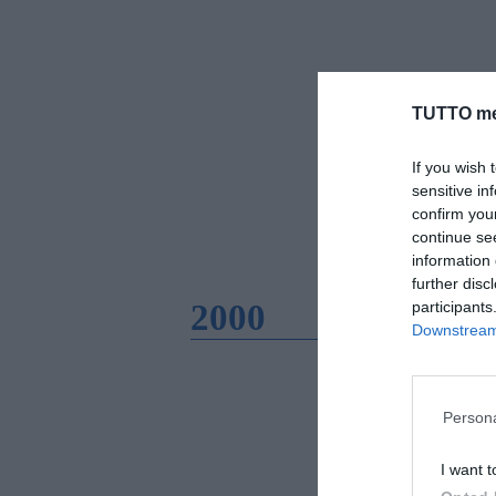
TUTTO me
If you wish 
sensitive in
confirm you
continue se
information 
further disc
2000
participants
Downstream 
Persona
I want t