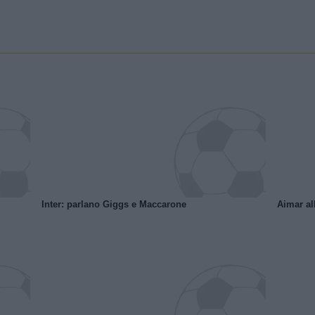
Inter: parlano Giggs e Maccarone
Aimar al