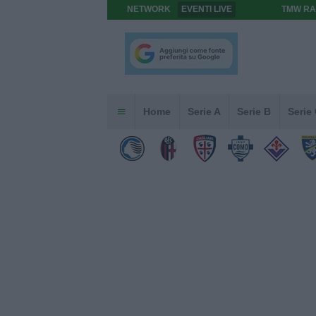
NETWORK
EVENTI LIVE
TMW RA
Home
Serie A
Serie B
Serie