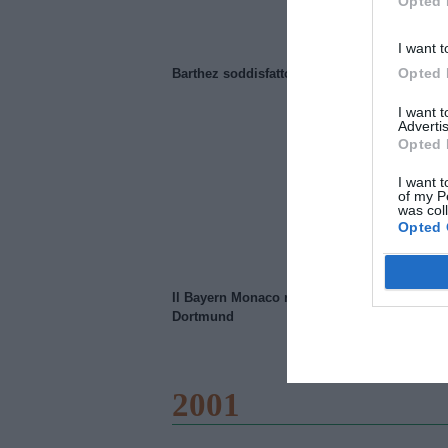
Opted 
I want t
Opted 
Barthez soddisfatto del Manchester United
I want 
Advertis
Opted 
I want t
of my P
was col
Opted 
Il Bayern Monaco ridimensiona il Borussia
Dortmund
2001