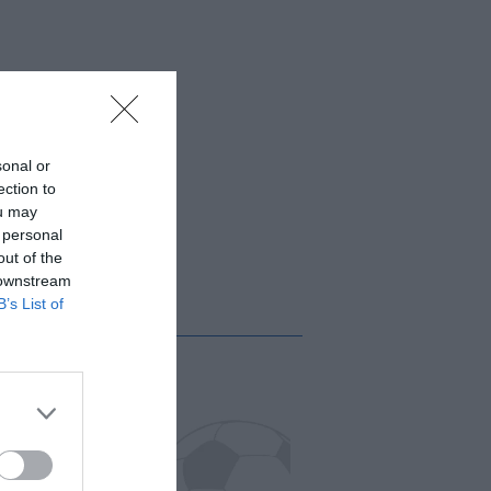
sonal or
ection to
ou may
 personal
out of the
 downstream
B’s List of