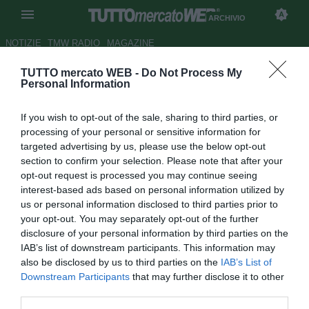
ARCHIVIO
NOTIZIE
TMW RADIO
MAGAZINE
TUTTO mercato WEB -
Do Not Process My
Arsenal, i "fantasmi" di
Personal Information
Almunia
If you wish to opt-out of the sale, sharing to third parties, or
Autore Redazione TMW
processing of your personal or sensitive information for
19.02.2008 16:02
2008
targeted advertising by us, please use the below opt-out
vedi letture
section to confirm your selection. Please note that after your
opt-out request is processed you may continue seeing
interest-based ads based on personal information utilized by
us or personal information disclosed to third parties prior to
your opt-out. You may separately opt-out of the further
disclosure of your personal information by third parties on the
IAB’s list of downstream participants. This information may
also be disclosed by us to third parties on the
IAB’s List of
Piu' dei tiri di Kaka' e delle punizioni di Pirlo, prossimi
Downstream Participants
that may further disclose it to other
avversari in Champions League, a spaventare il portiere
third parties.
dell'Arsenal, Manuel Almunia, e' il fantasma di un monaco