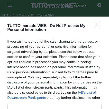
ARCHIVIO
NOTIZIE
TMW RADIO
MAGAZINE
TUTTO mercato WEB -
Do Not Process My
Atalanta, Osti: "Nessun
Personal Information
accordo per Carrozzieri al
If you wish to opt-out of the sale, sharing to third parties, or
Napoli"
processing of your personal or sensitive information for
targeted advertising by us, please use the below opt-out
Autore Appi .
section to confirm your selection. Please note that after your
17.04.2008 07:09
2008
opt-out request is processed you may continue seeing
vedi letture
interest-based ads based on personal information utilized by
us or personal information disclosed to third parties prior to
your opt-out. You may separately opt-out of the further
disclosure of your personal information by third parties on the
IAB’s list of downstream participants. This information may
also be disclosed by us to third parties on the
IAB’s List of
Downstream Participants
that may further disclose it to other
third parties.
Il direttore sportivo dell'Atalanta, Carlo Osti, è intervenuto a