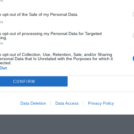
In
Il Rayo Vallecano spinge per Zamorano
Francia,
o opt-out of the Sale of my Personal Data.
In
to opt-out of processing my Personal Data for Targeted
ing.
In
o opt-out of Collection, Use, Retention, Sale, and/or Sharing
ersonal Data that Is Unrelated with the Purposes for which it
lected.
Out
Wiltord vuole giocare
A gennai
CONFIRM
Data Deletion
Data Access
Privacy Policy