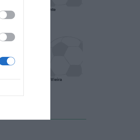
 il Marsiglia senza presidente
o ipotesi scambio Davids-Vieira