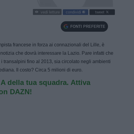
condividi
tweet
vedi letture
FONTI PREFERITE
sta francese in forza ai connazionali del Lille, è
otizia che dovrà interessare la Lazio. Pare infatti che
i transalpini fino al 2013, sia circolato negli ambienti
diana. Il costo? Circa 5 milioni di euro.
e A della tua squadra. Attiva
con DAZN!