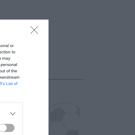
sonal or
ection to
ou may
 personal
out of the
 downstream
B’s List of