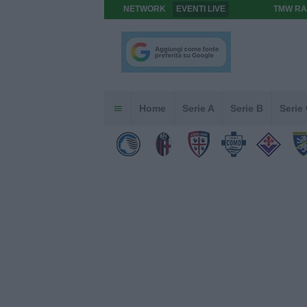
NETWORK
EVENTI LIVE
TMW RA
Home
Serie A
Serie B
Serie