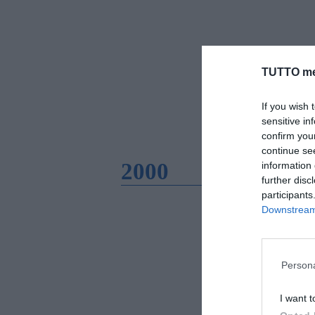
TUTTO me
If you wish 
sensitive in
confirm you
continue se
2000
information 
further disc
participants
Downstream 
Persona
I want t