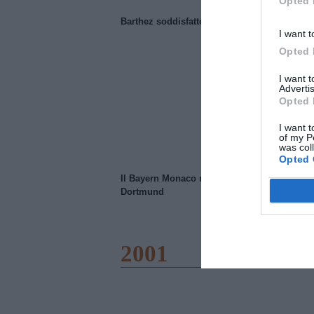
Opted 
Barthez soddisfatto del Manchester United
I want t
Opted 
I want 
Advertis
Opted 
I want t
of my P
was col
Opted 
Il Bayern Monaco ridimensiona il Borussia
Dortmund
2001