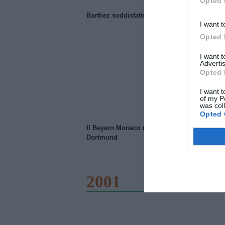
Opted 
Barthez soddisfatto del Manchester United
I want t
Opted 
I want 
Advertis
Opted 
I want t
of my P
was col
Opted 
Il Bayern Monaco ridimensiona il Borussia
Dortmund
2001