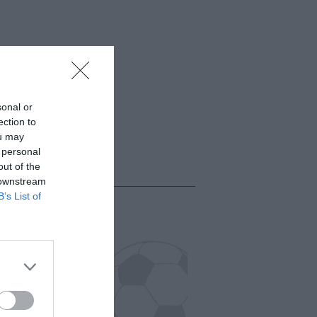
sonal or
ection to
ou may
 personal
out of the
 downstream
B’s List of