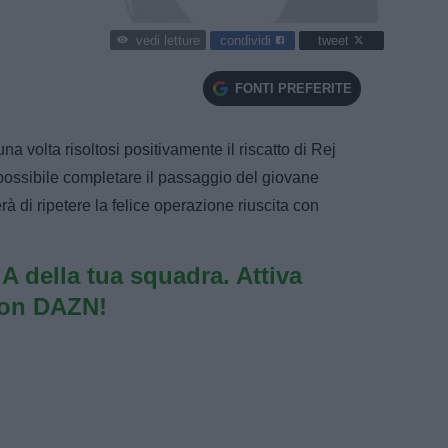
condividi
tweet
vedi letture
FONTI PREFERITE
volta risoltosi positivamente il riscatto di Rej
 possibile completare il passaggio del giovane
rà di ripetere la felice operazione riuscita con
e A della tua squadra. Attiva
con DAZN!