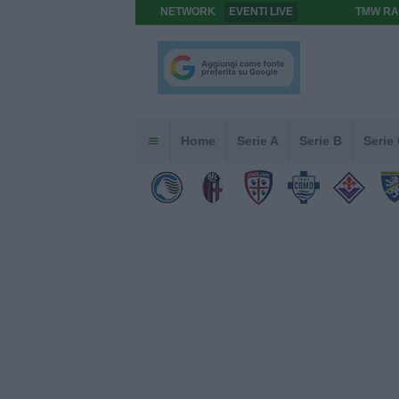
NETWORK
EVENTI LIVE
TMW RA
Home
Serie A
Serie B
Serie