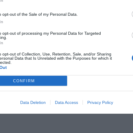
In
Il Rayo Vallecano spinge per Zamorano
Francia,
o opt-out of the Sale of my Personal Data.
In
to opt-out of processing my Personal Data for Targeted
ing.
In
o opt-out of Collection, Use, Retention, Sale, and/or Sharing
ersonal Data that Is Unrelated with the Purposes for which it
lected.
Out
Wiltord vuole giocare
A gennai
CONFIRM
Data Deletion
Data Access
Privacy Policy