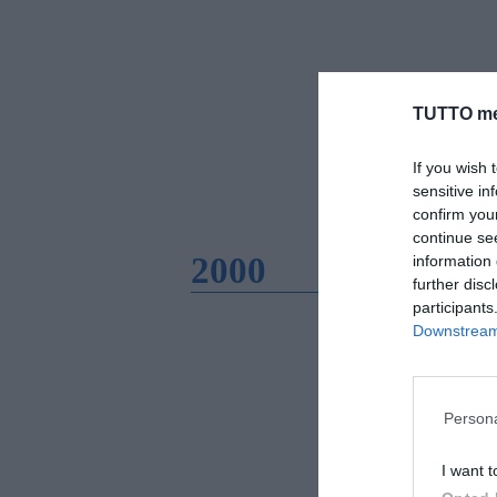
TUTTO me
If you wish 
sensitive in
confirm you
continue se
2000
information 
further disc
participants
Downstream 
Persona
I want t