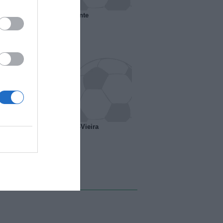
 il Marsiglia senza presidente
o ipotesi scambio Davids-Vieira