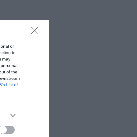
sonal or
ection to
ou may
 personal
out of the
 downstream
B’s List of