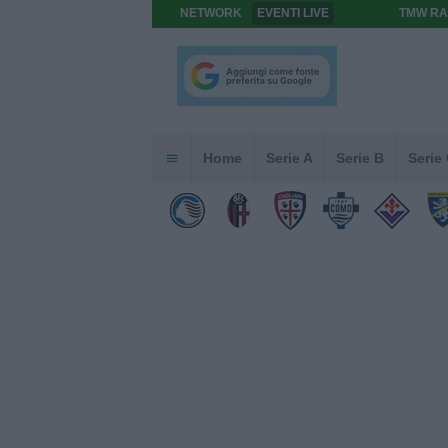
NETWORK
EVENTI LIVE
TMW RA
Home
Serie A
Serie B
Serie