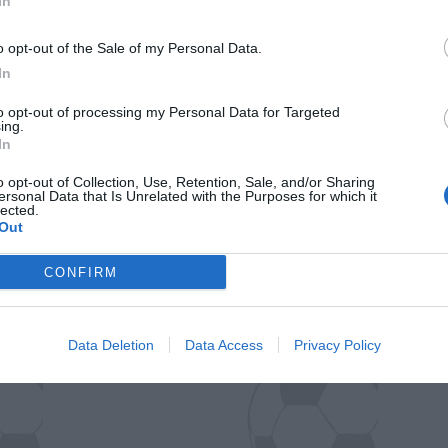
In
o opt-out of the Sale of my Personal Data.
In
to opt-out of processing my Personal Data for Targeted
ing.
In
o opt-out of Collection, Use, Retention, Sale, and/or Sharing
ersonal Data that Is Unrelated with the Purposes for which it
lected.
Out
Il Rayo Vallecano spinge per Zamorano
Francia,
CONFIRM
Data Deletion
Data Access
Privacy Policy