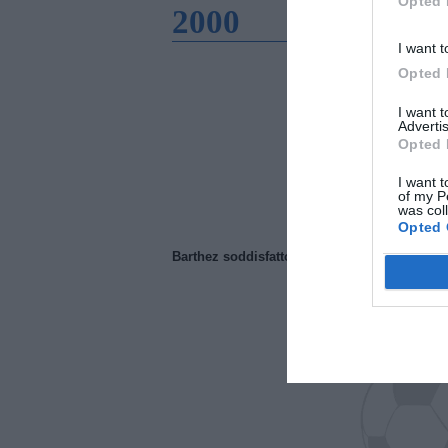
Opted 
2000
I want t
Opted 
I want 
Advertis
Opted 
I want t
of my P
was col
Opted 
Barthez soddisfatto del Manchester United