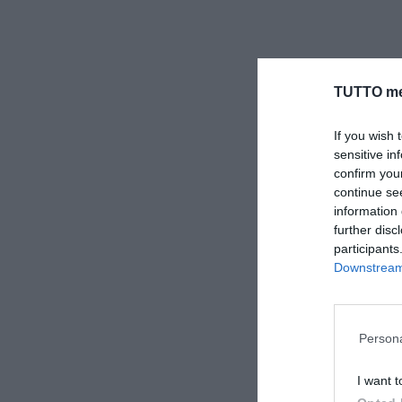
TUTTO me
If you wish 
sensitive in
confirm you
continue se
information 
further disc
participants
Downstream 
Persona
I want t