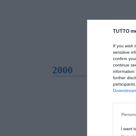
TUTTO me
If you wish 
sensitive in
confirm you
continue se
2000
information 
further disc
participants
Downstream 
Persona
I want t