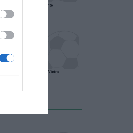
 il Marsiglia senza presidente
o ipotesi scambio Davids-Vieira