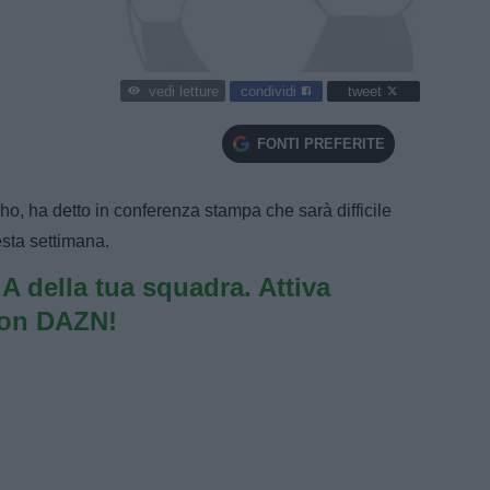
condividi
tweet
vedi letture
FONTI PREFERITE
o, ha detto in conferenza stampa che sarà difficile
uesta settimana.
e A della tua squadra. Attiva
con DAZN!