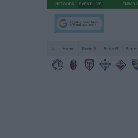
NETWORK
EVENTI LIVE
TMW RA
Home
Serie A
Serie B
Serie