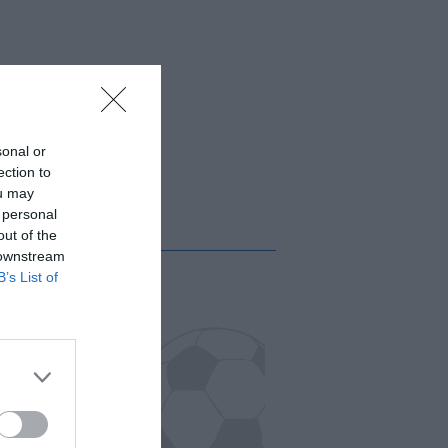
sonal or
ection to
ou may
 personal
out of the
 downstream
B’s List of