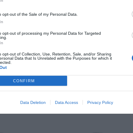
In
Il Rayo Vallecano spinge per Zamorano
Francia,
o opt-out of the Sale of my Personal Data.
In
to opt-out of processing my Personal Data for Targeted
ing.
In
o opt-out of Collection, Use, Retention, Sale, and/or Sharing
ersonal Data that Is Unrelated with the Purposes for which it
lected.
Out
Wiltord vuole giocare
A gennai
CONFIRM
Data Deletion
Data Access
Privacy Policy