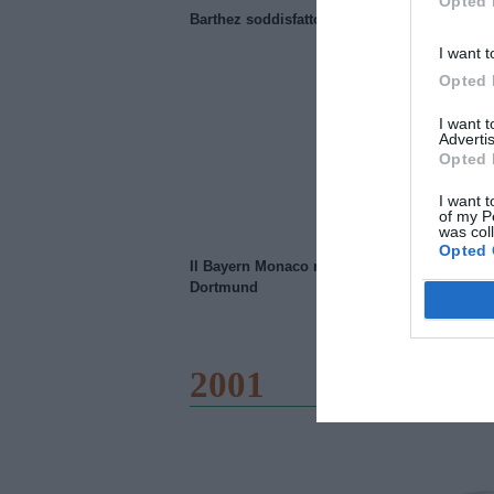
Opted 
Barthez soddisfatto del Manchester United
I want t
Opted 
I want 
Advertis
Opted 
I want t
of my P
was col
Opted 
Il Bayern Monaco ridimensiona il Borussia
Dortmund
2001