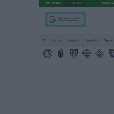
NETWORK
EVENTI LIVE
TMW RA
Home
Serie A
Serie B
Serie