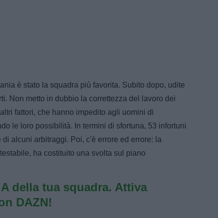
tania è stato la squadra più favorita. Subito dopo, udite
 torti. Non metto in dubbio la correttezza del lavoro dei
ltri fattori, che hanno impedito agli uomini di
o le loro possibilità. In termini di sfortuna, 53 infortuni
 alcuni arbitraggi. Poi, c'è errore ed errore: la
estabile, ha costituito una svolta sul piano
e A della tua squadra. Attiva
con DAZN!