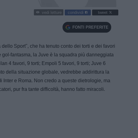
condividi
tweet
vedi letture
FONTI PREFERITE
llo Sport", che ha tenuto conto dei torti e dei favori
co e gol-fantasma, la Juve è la squadra più danneggiata
n 4 favori, 9 torti; Empoli 5 favori, 9 torti; Juve 6
onto della situazione globale, vedrebbe addirittura la
 di Inter e Roma. Non credo a queste dietrologie, ma
ori, pur fra tante difficoltà, hanno fatto miracoli.