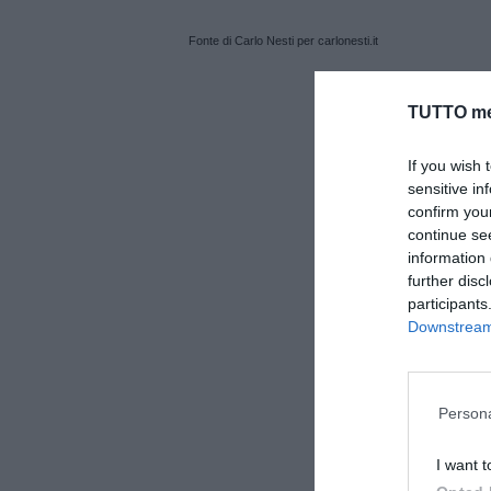
Fonte di Carlo Nesti per carlonesti.it
TUTTO me
If you wish 
sensitive in
confirm you
continue se
information 
further disc
participants
Downstream 
Persona
I want t