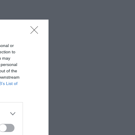
sonal or
ection to
ou may
 personal
out of the
 downstream
B’s List of