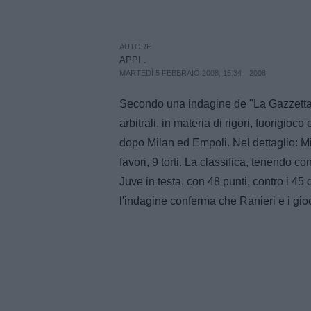
AUTORE
APPI .
MARTEDÌ 5 FEBBRAIO 2008, 15:34
2008
Secondo una indagine de "La Gazzetta de
arbitrali, in materia di rigori, fuorigio
dopo Milan ed Empoli. Nel dettaglio: Mila
favori, 9 torti. La classifica, tenendo c
Juve in testa, con 48 punti, contro i 45
l'indagine conferma che Ranieri e i giocat