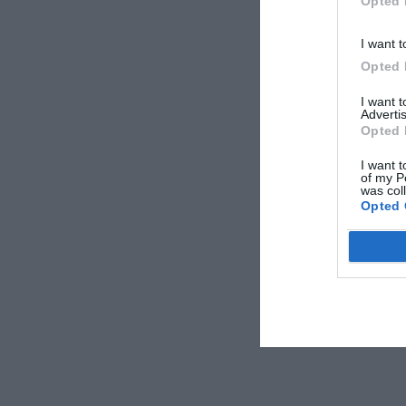
Opted 
I want t
Opted 
I want 
Advertis
Opted 
I want t
of my P
was col
Opted 